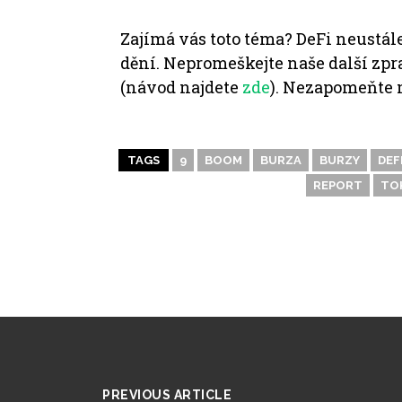
Zajímá vás toto téma? DeFi
neustál
dění.
Nepromeškejte naše další zpra
(návod najdete
zde
). Nezapomeňte 
TAGS
9
BOOM
BURZA
BURZY
DEF
REPORT
TO
PREVIOUS ARTICLE