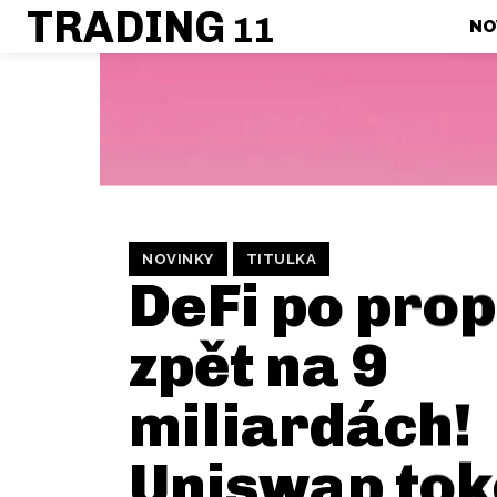
TRADING
11
NO
NOVINKY
TITULKA
DeFi po pro
zpět na 9
miliardách!
Uniswap to