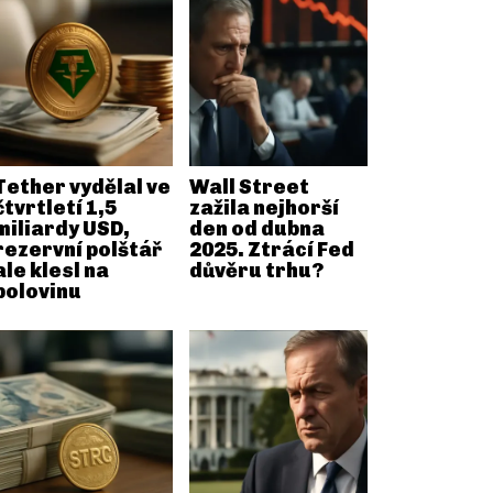
Tether vydělal ve
Wall Street
čtvrtletí 1,5
zažila nejhorší
miliardy USD,
den od dubna
rezervní polštář
2025. Ztrácí Fed
ale klesl na
důvěru trhu?
polovinu