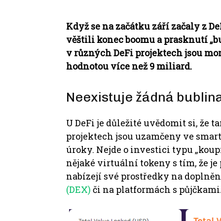
Když se na začátku září začaly z De
věštili konec boomu a prasknutí „b
v různých DeFi projektech jsou mo
hodnotou více než 9 miliard.
Neexistuje žádná bublina
U DeFi je důležité uvědomit si, že 
projektech jsou uzamčeny ve smart 
úroky.
Nejde o investici typu „koup
nějaké virtuální tokeny s tím, že je
nabízejí své prostředky na doplněn
(DEX)
či na platformách s půjčkami