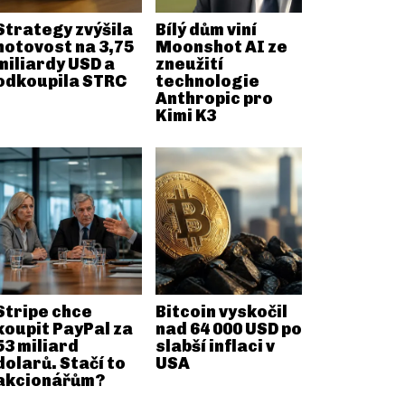
Strategy zvýšila
Bílý dům viní
hotovost na 3,75
Moonshot AI ze
miliardy USD a
zneužití
odkoupila STRC
technologie
Anthropic pro
Kimi K3
Stripe chce
Bitcoin vyskočil
koupit PayPal za
nad 64 000 USD po
53 miliard
slabší inflaci v
dolarů. Stačí to
USA
akcionářům?