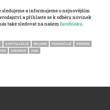
e sledujeme a informujeme o nejnovějším
vodajství a přihlaste se k odběru novinek
nás také sledovat na našem
facebooku
.
I
KAPITALIZACE
MILIARD
POKRAČUJE
REKORD
KEN
UNISWAP
ZISK