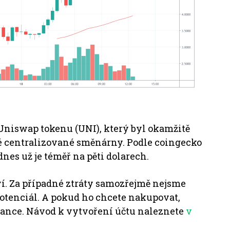
 Uniswap tokenu (UNI), který byl okamžitě
ké centralizované směnárny.
Podle coingecko
dnes už je téměř na pěti dolarech.
ví. Za případné ztráty samozřejmě nejsme
otenciál. A pokud ho chcete nakupovat,
nance.
Návod k vytvoření účtu naleznete
v