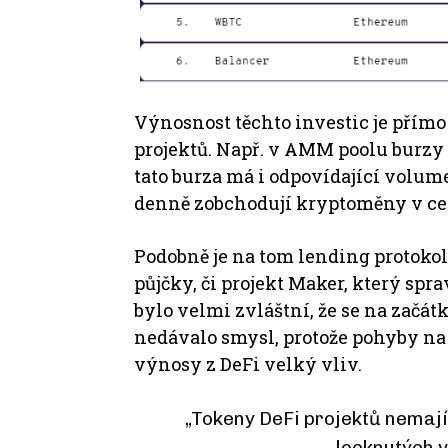
Výnosnost těchto investic je přím
projektů.
Např. v
AMM poolu burzy U
tato burza má i odpovídající volum
denně zobchodují kryptoměny v cel
Podobně je na tom lending protokol
půjčky, či projekt Maker, který spr
bylo velmi zvláštní, že se na začát
nedávalo smysl, protože pohyby n
výnosy z DeFi velký vliv.
„Tokeny DeFi projektů nemaj
locknutých 