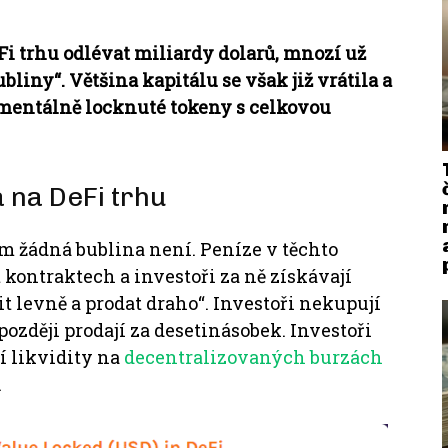
Fi trhu odlévat miliardy dolarů, mnozí už
ubliny“.
Většina kapitálu se však již vrátila a
mentálně locknuté tokeny s celkovou
 na DeFi trhu
tam žádná bublina není.
Peníze v těchto
kontraktech a investoři za ně získávají
it levně a prodat draho“.
Investoři nekupují
 později prodají za desetinásobek.
Investoři
í likvidity na
decentralizovaných burzách
.