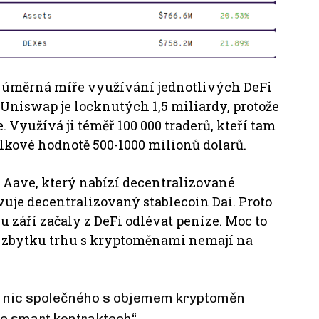
o úměrná míře využívání jednotlivých DeFi
niswap je locknutých 1,5 miliardy, protože
e.
Využívá ji téměř 100 000 traderů, kteří tam
kové hodnotě 500-1000 milionů dolarů.
 Aave, který nabízí decentralizované
avuje decentralizovaný stablecoin Dai.
Proto
ku září začaly z DeFi odlévat peníze.
Moc to
a zbytku trhu s kryptoměnami nemají na
í nic společného s objemem kryptoměn
ve smart kontraktech“