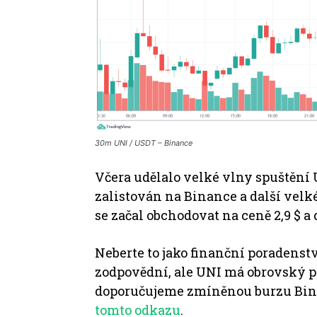
30m UNI / USDT – Binance
Včera udělalo velké vlny spuštění
zalistován na Binance a další vel
se začal obchodovat na ceně 2,9 $ a 
Neberte to jako finanční poradenst
zodpovědní, ale UNI má obrovský p
doporučujeme zmíněnou burzu Bi
tomto odkazu
.