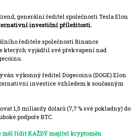
rend, generální ředitel společnosti Tesla Elon
ernativní investiční příležitosti.
lního ředitele společnosti Binance
 kterých vyjádřil své překvapení nad
gecoinu.
azýván výkonný ředitel Dogecoinu (DOGE) Elon
alternativní investice vzhledem k současným
vat 1,5 miliardy dolarů (7,7 % své pokladny) do
uboké podpoře BTC.
e měl řídit KAŽDÝ majitel kryptoměn