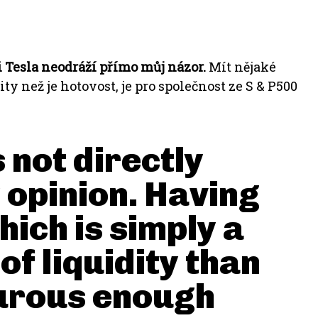
 Tesla neodráží přímo můj názor.
Mít nějaké
y než je hotovost, je pro společnost ze S & P500
s not directly
y opinion. Having
hich is simply a
of liquidity than
turous enough