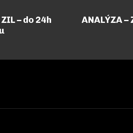
ZIL – do 24h
ANALÝZA – Z
u