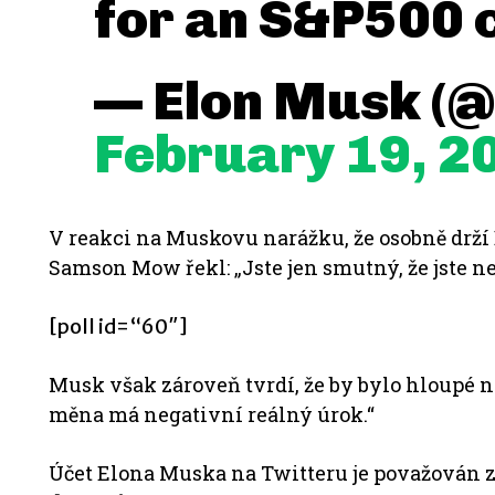
for an S&P500 
— Elon Musk (
February 19, 2
V reakci na Muskovu narážku, že osobně drží
Samson Mow řekl: „Jste jen smutný, že jste ne
[poll id=“60″]
Musk však zároveň tvrdí, že by bylo hloupé ne
měna má negativní reálný úrok.“
Účet Elona Muska na Twitteru je považován 