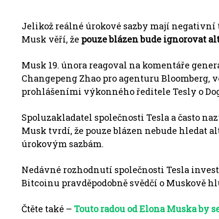
Jelikož reálné úrokové sazby mají negativní t
Musk věří, že
pouze blázen bude ignorovat alt
Musk 19. února reagoval na komentáře generá
Changepeng Zhao pro agenturu Bloomberg, ve
prohlášeními výkonného ředitele Tesly o Do
Spoluzakladatel společnosti Tesla a často n
Musk tvrdí, že pouze blázen nebude hledat 
úrokovým sazbám.
Nedávné rozhodnutí společnosti Tesla investo
Bitcoinu pravděpodobně svědčí o Muskově hl
Čtěte také –
Touto radou od Elona Muska by s