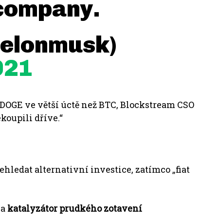
company.
@elonmusk)
021
 DOGE ve větší úctě než BTC, Blockstream CSO
koupili dříve.“
hledat alternativní investice, zatímco „fiat
za
katalyzátor prudkého zotavení