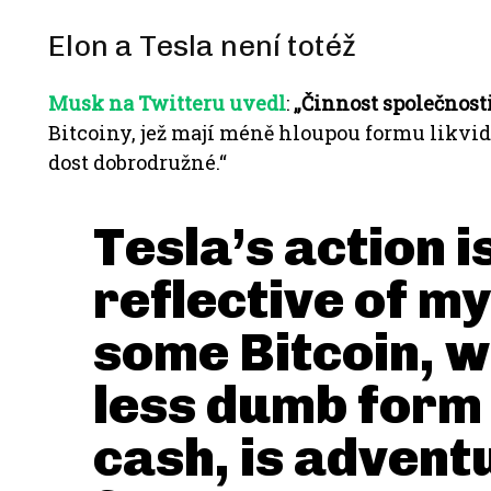
Elon a Tesla není totéž
Musk na Twitteru uvedl
:
„Činnost společnosti
Bitcoiny, jež mají méně hloupou formu likvidit
dost dobrodružné.“
Tesla’s action i
reflective of m
some Bitcoin, w
less dumb form 
cash, is adven