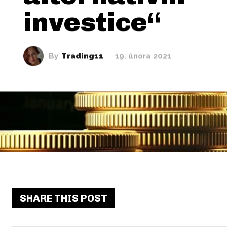
investice“
By
Trading11
19. února 2021
SHARE THIS POST