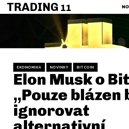
TRADING
11
NO
EKONOMIKA
NOVINKY
BITCOIN
Elon Musk o Bi
„Pouze blázen
ignorovat
alternativní