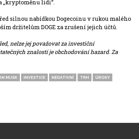
 „kryptoměnu lidi“.
před silnou nabídkou Dogecoinu v rukou malého
ším držitelům DOGE za zrušení jejich účtů.
ed, nelze jej považovat za investiční
statečných znalostí je obchodování hazard. Za
ON MUSK
INVESTICE
NEDATIVNÍ
TRH
ÚROKY