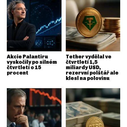
Akcie Palantiru
Tether vydělal ve
vyskočily po silném
čtvrtletí 1,5
čtvrtletí o 15
miliardy USD,
procent
rezervní polštář ale
klesl na polovinu