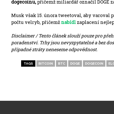
dogecoinu,
přičemž miliardář označil DOGE za
Musk však 15. února tweetoval, aby varoval 
počtu velryb, přičemž
nabídl
zaplacení nejlep
Disclaimer / Tento článek slouží pouze pro přehl
poradenství. Trhy jsou nevyzpytatelné a bez do
případné ztráty neneseme odpovědnost.
TAGS
BITCOIN
BTC
DOGE
DOGECOIN
EL