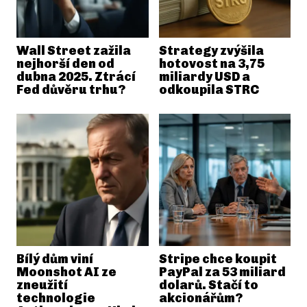
Wall Street zažila
Strategy zvýšila
nejhorší den od
hotovost na 3,75
dubna 2025. Ztrácí
miliardy USD a
Fed důvěru trhu?
odkoupila STRC
Bílý dům viní
Stripe chce koupit
Moonshot AI ze
PayPal za 53 miliard
zneužití
dolarů. Stačí to
technologie
akcionářům?