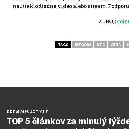
neutieklo žiadne video alebo stream. Podpor
ZDROJ:
coin
TAGS
BITCOIN
BTC
CENA
H
PREVIOUS ARTICLE
TOP 5 článkov za minulý týžd