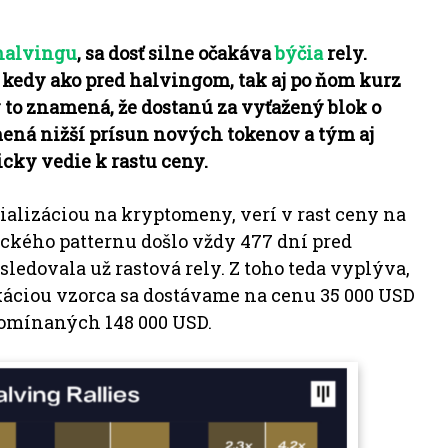
halvingu
,
sa dosť silne očakáva
býčia
rely.
 kedy ako pred halvingom, tak aj po ňom kurz
v to znamená, že dostanú za vyťažený blok o
mená nižší prísun nových tokenov a tým aj
cky vedie k rastu ceny.
ializáciou na kryptomeny, verí v rast ceny na
rického patternu došlo vždy 477 dní pred
sledovala už rastová rely.
Z toho teda vyplýva,
ikáciou vzorca sa dostávame na cenu 35 000 USD
spomínaných 148 000 USD.