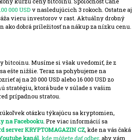
ýkony kurzu ceny bitcoinu.
Spoločnosť Cane
100 000 USD
v nasledujúcich 3 rokoch.
Ostatne aj
ža vieru investorov v rast.
Aktuálny drobný
n ako dobrá príležitosť na nákup za nízku cenu.
y bitcoinu.
Musíme si však uvedomiť, že z
sa ešte nižšie.
Teraz sa pohybujeme na
zrieť aj na 20 000 USD alebo 16 000 USD zo
tnú stratégiu, ktorá bude v súlade s vašim
red prípadnou stratou.
akúkoľvek otázku týkajúcu sa kryptomien,
ny na Facebooku
. Pre viac informácií sa
cord server KRYPTOMAGAZIN CZ
, kde na vás čaká
Youtube
kanál
, kde môžete dať odber
, aby vám