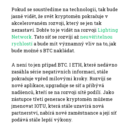
Pokud se soustředíme na technologii, tak bude
jasně vidět, že svět kryptoměn pokračuje v
akcelerovaném rozvoji, který se jen tak
nezastaví. Dobře to je vidět na rozvoji
Lighting
Network
. Tato síť se rozvíjí až
neuvěřitelnou
rychlostí
a bude mít významný vliv na to, jak
bude možné s BTC nakládat.
A není to jen případ BTC. I ETH, které nedávno
zasáhla série negativních informací, stále
pokračuje vpřed mílovými kroky. Rozvíjí se
nové aplikace, upgraduje se síť a přibývá
nadšenců, kteří se na rozvoji sítě podílí. Jako
zástupce třetí generace kryptoměn můžeme
jmenovat IOTU, která stále uzavírá nová
partnerství, nabírá nové zaměstnance a její síť
podává stále lepší výkony.