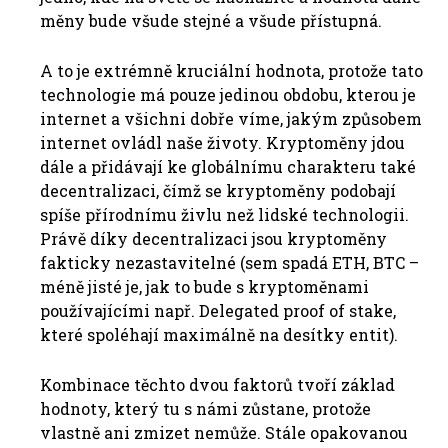
měny bude všude stejné a všude přístupná.
A to je extrémně kruciální hodnota, protože tato
technologie má pouze jedinou obdobu, kterou je
internet a všichni dobře víme, jakým způsobem
internet ovládl naše životy. Kryptoměny jdou
dále a přidávají ke globálnímu charakteru také
decentralizaci, čímž se kryptoměny podobají
spíše přírodnímu živlu než lidské technologii.
Právě díky decentralizaci jsou kryptoměny
fakticky nezastavitelné (sem spadá ETH, BTC –
méně jisté je, jak to bude s kryptoměnami
používajícími např. Delegated proof of stake,
které spoléhají maximálně na desítky entit).
Kombinace těchto dvou faktorů tvoří základ
hodnoty, který tu s námi zůstane, protože
vlastně ani zmizet nemůže. Stále opakovanou