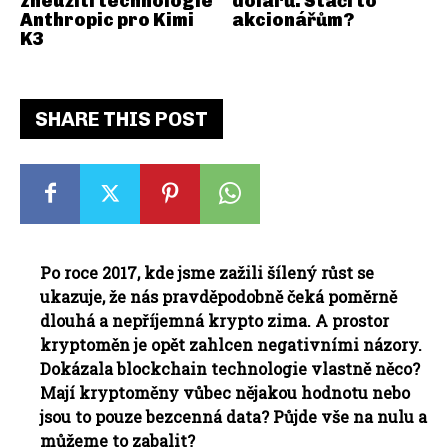
zneužití technologie
dolarů. Stačí to
Anthropic pro Kimi
akcionářům?
K3
SHARE THIS POST
Po roce 2017, kde jsme zažili šílený růst se
ukazuje, že nás pravděpodobně čeká poměrně
dlouhá a nepříjemná krypto zima. A prostor
kryptoměn je opět zahlcen negativními názory.
Dokázala blockchain technologie vlastně něco?
Mají kryptoměny vůbec nějakou hodnotu nebo
jsou to pouze bezcenná data? Půjde vše na nulu a
můžeme to zabalit?