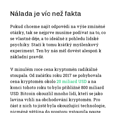
Nálada je víc než fakta
Pokud chceme najít odpovědi na výše zmíněné
otázky, tak se nejprve musíme podívat na to, co
se vlastně děje, a to ideálně z pohledu lidské
psychiky. Stačí k tomu krátký myšlenkový
experiment. Ten by nás měl dovést alespoň k
základní pravdě.
V minulém roce cena kryptoměn radikálně
stoupala. Od začátku roku 2017 se pohybovala
cena kryptoměn okolo
20 miliard USD
a na
konci tohoto roku to bylo přibližně 800 miliard
USD. Bitcoin okouzlil mnoho lidí, kteří se jako
lavina vrhli na obchodování kryptoměn. Pro
část z nich to jistě byla okouzlující technologie,
nicméně většina do prostoru vstoupila pouze