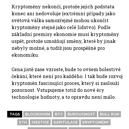
Kryptoměny nekončí, protože jejich podstata
konec ani nedovoluje (extrémní případy jako
světová válka samozřejmě mohou ukončit
kryptoměny stejně jako celé lidstvo). Podle
základní premisy ekonomie musí kryptoměny
uspět, protože umožňují směny, které by jinak
nebyly možné, a tudíž jsou prospěšné pro
ekonomiku.
Cena jistě zase vzroste, bude to ovšem bolestivé
čekání, které není pro každého. I tak bude rozvoj
kryptoměn fascinující proces, který si zaslouží
pozornost. Vstupujeme totiž do nové éry
technologie hodnoty, a to opravdu není málo.
TAGS
BLOCKCHAIN
BTC
BUDOUCNOST
BULL RUN
ETH
IVESTICE
KAPITULACE
KRYPTOMENY