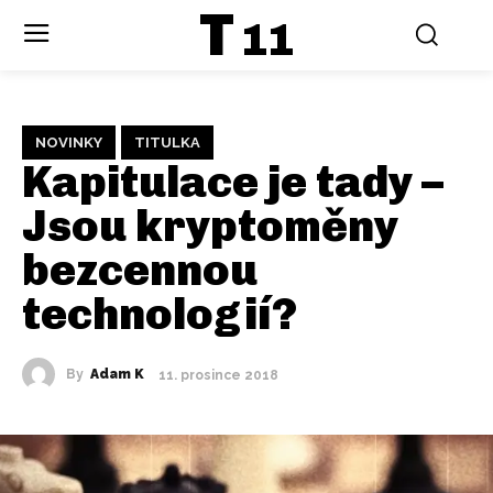
T
11
NOVINKY
TITULKA
Kapitulace je tady –
Jsou kryptoměny
bezcennou
technologií?
By
Adam K
11. prosince 2018