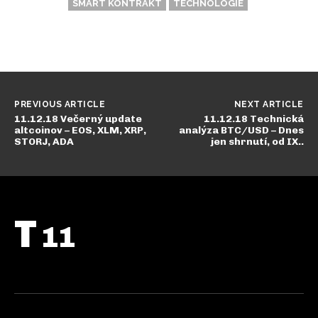
SMART KONTRAKT
TECHNOLOGIE
PREVIOUS ARTICLE
NEXT ARTICLE
11.12.18 Večerný update
11.12.18 Technická
altcoinov – EOS, XLM, XRP,
analýza BTC/USD – Dnes
STORJ, ADA
jen shrnutí, od IX..
T
11