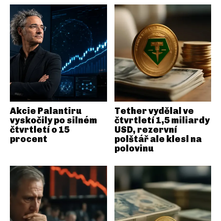
Akcie Palantiru
Tether vydělal ve
vyskočily po silném
čtvrtletí 1,5 miliardy
čtvrtletí o 15
USD, rezervní
procent
polštář ale klesl na
polovinu