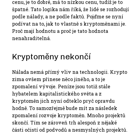
cenu, je to dobré, má to nízkou cenu, tudíž je to
špatné. Tato logika nám říká, že lidé se rozhodují
podle nálady, a ne podle faktů. Pojďme se nyní
podívat na to, jak to vlastně s kryptoměnami je.
Proč mají hodnotu a proč je tato hodnota
nenahraditelná.
Kryptoměny nekončí
Nálada nemá přímý vliv na technologii. Krypto
zima ovšem přinese něco jiného, a to je
zpomalení vývoje. Peníze jsou totiž stále
hybatelem kapitalistického světa a z
kryptoměn jich nyní odteklo pryč opravdu
hodně. To samozřejmě bude mít za následek
zpomalení rozvoje kryptoměn. Mnoho projektů
skončí. Tím se zároveň trh alespoň z nějaké
části očistí od podvodů a nesmyslných projektů.