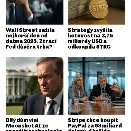
Wall Street zažila
Strategy zvýšila
nejhorší den od
hotovost na 3,75
dubna 2025. Ztrácí
miliardy USD a
Fed důvěru trhu?
odkoupila STRC
Bílý dům viní
Stripe chce koupit
Moonshot AI ze
PayPal za 53 miliard