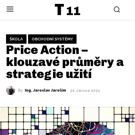
T
11
ŠKOLA
OBCHODNÍ SYSTÉMY
Price Action –
klouzavé průměry a
strategie užití
By
Ing. Jaroslav Jarolím
20. června 2021