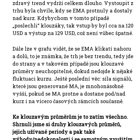
zdravý trend vydrží celkem dlouho. Vystoupit z
trhu byla chvíle, kdy se EMA protnuly a dostaly
nad kurz. Kdybychom v tomto případě
„poslechli“ klouzáky, tak vstup by byl cca na 120
USD a výstup na 129 USD, což není vůbec špatné.
Dále lze v grafu vidět, že se EMA klikatí nahoru
a dolů, to je známka, že trh je bez trendu, tedy jde
do strany a v takovém případě jsou klouzavé
průměry neuchopitelné, dokud nedojde k nějaké
fluktuaci kurzu. Ještě poslední věc: síla signálů,
které jsou generované MA, je mnohonásobně
vyšší, pokud se MA protne a dostane pod/nad
kurz i na vícero časových rámcích současně.
Ke klouzavým průměrům je to zatím všechno.
Shrnuli jsme si druhy klouzavých průměrů,
jejich užívané periody a pak také
výhody/nedokonalosti i se samotným využitím,