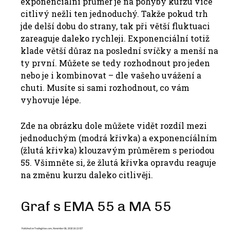
exponenciální průměr je na pohyby kurzu více
citlivý nežli ten jednoduchý. Takže pokud trh
jde delší dobu do strany, tak při větší fluktuaci
zareaguje daleko rychleji. Exponenciální totiž
klade větší důraz na poslední svíčky a menší na
ty první. Můžete se tedy rozhodnout pro jeden
nebo je i kombinovat – dle vašeho uvážení a
chuti. Musíte si sami rozhodnout, co vám
vyhovuje lépe.
Zde na obrázku dole můžete vidět rozdíl mezi
jednoduchým (modrá křivka) a exponencíálním
(žlutá křivka) klouzavým průměrem s periodou
55. Všimněte si, že žlutá křivka opravdu reaguje
na změnu kurzu daleko citlivěji.
Graf s EMA 55 a MA 55