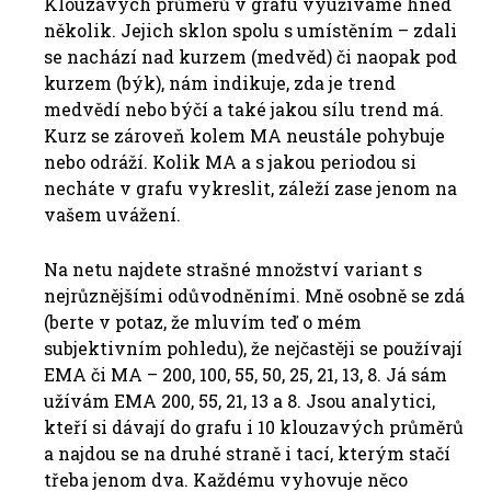
Klouzavých průměrů v grafu využíváme hned
několik. Jejich sklon spolu s umístěním – zdali
se nachází nad kurzem (medvěd) či naopak pod
kurzem (býk), nám indikuje, zda je trend
medvědí nebo býčí a také jakou sílu trend má.
Kurz se zároveň kolem MA neustále pohybuje
nebo odráží. Kolik MA a s jakou periodou si
necháte v grafu vykreslit, záleží zase jenom na
vašem uvážení.
Na netu najdete strašné množství variant s
nejrůznějšími odůvodněními. Mně osobně se zdá
(berte v potaz, že mluvím teď o mém
subjektivním pohledu), že nejčastěji se používají
EMA či MA – 200, 100, 55, 50, 25, 21, 13, 8. Já sám
užívám EMA 200, 55, 21, 13 a 8. Jsou analytici,
kteří si dávají do grafu i 10 klouzavých průměrů
a najdou se na druhé straně i tací, kterým stačí
třeba jenom dva. Každému vyhovuje něco