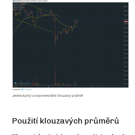
Jednoduchý a exponenciální klouzavý průměr
Použití klouzavých průměrů