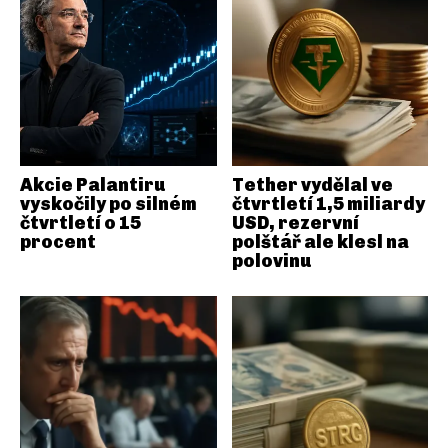
Akcie Palantiru
Tether vydělal ve
vyskočily po silném
čtvrtletí 1,5 miliardy
čtvrtletí o 15
USD, rezervní
procent
polštář ale klesl na
polovinu