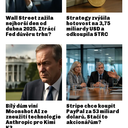
Wall Street zažila
Strategy zvýšila
nejhorší den od
hotovost na 3,75
dubna 2025. Ztrácí
miliardy USD a
Fed důvěru trhu?
odkoupila STRC
Bílý dům viní
Stripe chce koupit
Moonshot AI ze
PayPal za 53 miliard
zneužití technologie
dolarů. Stačí to
Anthropic pro Kimi
akcionářům?
K3