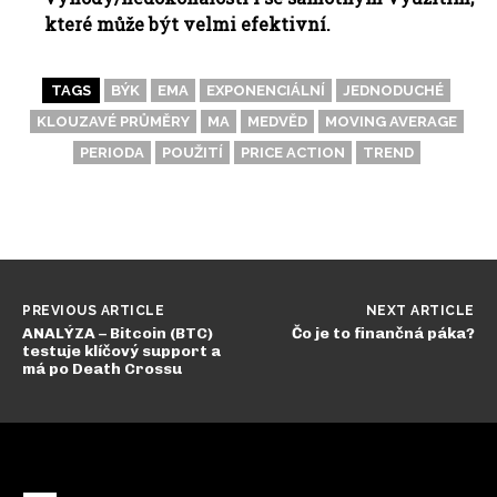
které může být velmi efektivní.
TAGS
BÝK
EMA
EXPONENCIÁLNÍ
JEDNODUCHÉ
KLOUZAVÉ PRŮMĚRY
MA
MEDVĚD
MOVING AVERAGE
PERIODA
POUŽITÍ
PRICE ACTION
TREND
PREVIOUS ARTICLE
NEXT ARTICLE
ANALÝZA – Bitcoin (BTC)
Čo je to finančná páka?
testuje klíčový support a
má po Death Crossu