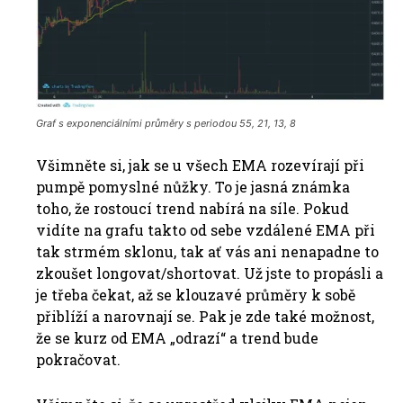
Graf s exponenciálními průměry s periodou 55, 21, 13, 8
Všimněte si, jak se u všech EMA rozevírají při
pumpě pomyslné nůžky. To je jasná známka
toho, že rostoucí trend nabírá na síle. Pokud
vidíte na grafu takto od sebe vzdálené EMA při
tak strmém sklonu, tak ať vás ani nenapadne to
zkoušet longovat/shortovat. Už jste to propásli a
je třeba čekat, až se klouzavé průměry k sobě
přiblíží a narovnají se. Pak je zde také možnost,
že se kurz od EMA „odrazí“ a trend bude
pokračovat.