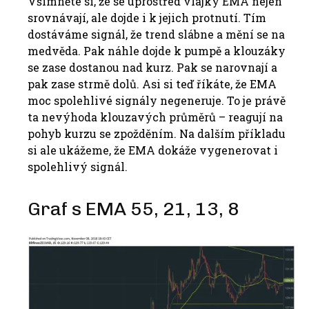
Všimněte si, že se uprostřed vlajky EMA nejen
srovnávají, ale dojde i k jejich protnutí. Tím
dostáváme signál, že trend slábne a mění se na
medvěda. Pak náhle dojde k pumpě a klouzáky
se zase dostanou nad kurz. Pak se narovnají a
pak zase strmě dolů. Asi si teď říkáte, že EMA
moc spolehlivé signály negeneruje. To je právě
ta nevýhoda klouzavých průměrů – reagují na
pohyb kurzu se zpožděním. Na dalším příkladu
si ale ukážeme, že EMA dokáže vygenerovat i
spolehlivý signál.
Graf s EMA 55, 21, 13, 8