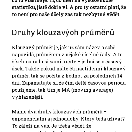
co to vlastně je. Ti, co měli na vysoké škole
statistiku, jistě dobře
ví
. A pro ty ostatní platí, že
to není pro naše účely zas tak nezbytné vědět.
Druhy klouzavých průměrů
Klouzavý průměr je, jak už sám název o sobě
napovídá, průměrem z nějaké číselné řady. A tu
číselnou řadu si sami určíte – jedná se o časový
úsek. Takže pokud máte čtrnáctidenní klouzavý
průměr, tak se počítá z hodnot za posledních 14
dní. Zapamatujte si, že čím delší časovou periodu
použijeme, tak tím je MA (moving average)
vyhlazenější.
Máme dva druhy klouzavých průměrů –
exponenciální a jednoduchý. Který teda užívat?
To záleží na vás. Je třeba vědět, že