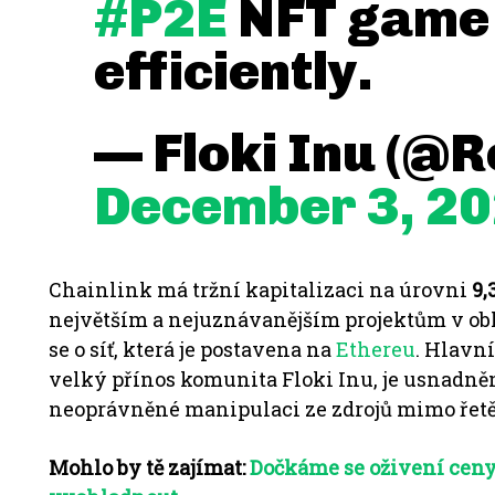
#P2E
NFT game 
efficiently.
— Floki Inu (@R
December 3, 2
Chainlink má tržní kapitalizaci na úrovni
9,
největším a nejuznávanějším projektům v ob
se o síť, která je postavena na
Ethereu
.
Hlavní
velký přínos komunita Floki Inu, je usnadněn
neoprávněné manipulaci ze zdrojů mimo řetěz
Mohlo by tě zajímat:
Dočkáme se oživení ceny