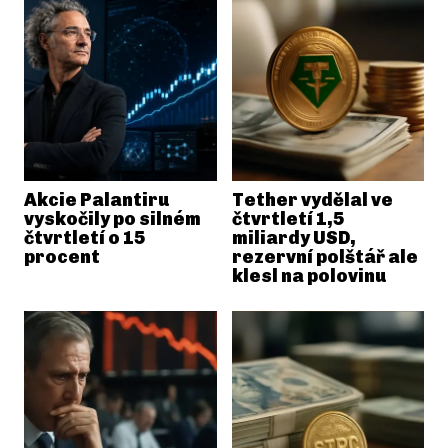
Akcie Palantiru
Tether vydělal ve
vyskočily po silném
čtvrtletí 1,5
čtvrtletí o 15
miliardy USD,
procent
rezervní polštář ale
klesl na polovinu