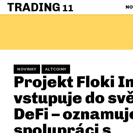
TRADING
11
NO
NOVINKY
ALTCOINY
Projekt Floki I
vstupuje do sv
DeFi – oznamuj
spolupráci s