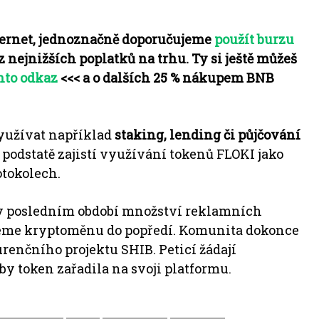
ernet, jednoznačně doporučujeme
použít burzu
z nejnižších poplatků na trhu. Ty si ještě můžeš
nto odkaz
<<< a o dalších 25 % nákupem BNB
využívat například
staking, lending či půjčování
 podstatě zajistí využívání tokenů FLOKI jako
otokolech.
í v posledním období množství reklamních
meme kryptoměnu do popředí.
Komunita dokonce
kurenčního projektu SHIB.
Peticí žádají
by token zařadila na svoji platformu.