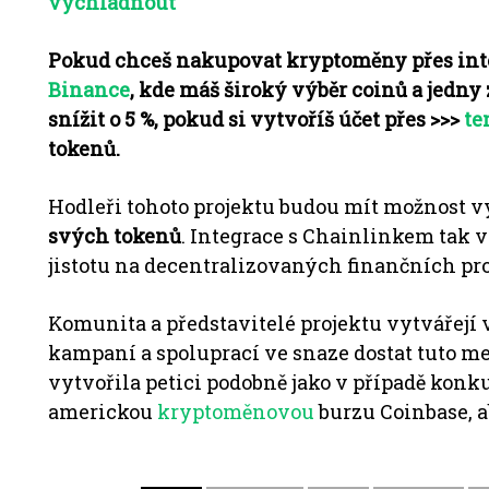
vychladnout
Pokud chceš nakupovat kryptoměny přes int
Binance
, kde máš široký výběr coinů a jedny 
snížit o 5 %, pokud si vytvoříš účet přes >>>
te
tokenů.
Hodleři tohoto projektu budou mít možnost 
svých tokenů
.
Integrace s
Chainlinkem
tak v
jistotu na decentralizovaných finančních pr
Komunita a představitelé projektu vytvářej
kampaní a spoluprací ve snaze dostat tuto 
vytvořila petici podobně jako v případě kon
americkou
kryptoměnovou
burzu Coinbase, a