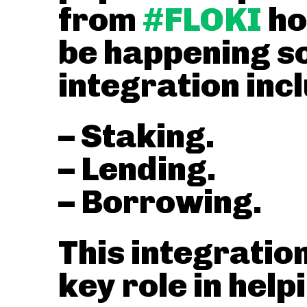
from
#FLOKI
ho
be happening so
integration inc
– Staking.
– Lending.
– Borrowing.
This integration
key role in help