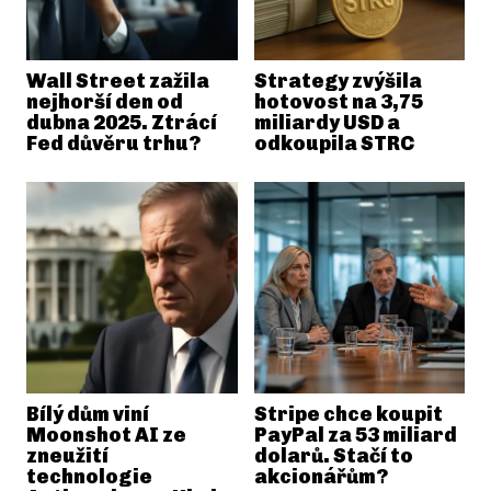
Wall Street zažila
Strategy zvýšila
nejhorší den od
hotovost na 3,75
dubna 2025. Ztrácí
miliardy USD a
Fed důvěru trhu?
odkoupila STRC
Bílý dům viní
Stripe chce koupit
Moonshot AI ze
PayPal za 53 miliard
zneužití
dolarů. Stačí to
technologie
akcionářům?