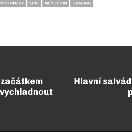
RYPTOMENY
LINK
MEME COIN
TRADING
C začátkem
Hlavní salvád
 vychladnout