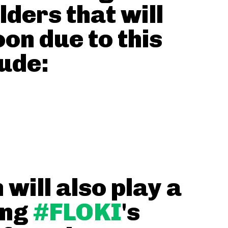
lders that will
on due to this
lude:
 will also play a
ing
#FLOKI
's