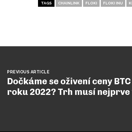
TAGS
CHAINLINK
FLOKI
FLOKI INU
K
PREVIOUS ARTICLE
Dočkáme se oživení ceny BT
roku 2022? Trh musí nejprve