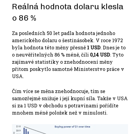
Reálná hodnota dolaru klesla
o 86 %
Za posledních 50 let padla hodnota jednoho
amerického dolaru o šestinásobek.
V roce 1972
byla hodnota této měny přesně
1 USD
.
Dnes je to
o neuvěřitelných 86 % méně, čili
0,14 USD
.
Tyto
zajímavé statistiky o znehodnocení měny
přitom poskytlo samotné Ministerstvo práce v
USA.
Čím více se měna znehodnocuje, tím se
samozřejmě snižuje i její kupní síla.
Takže v USA
si za 1 USD v obchodu s potravinami pořídíte
mnohem méně položek než v minulosti.