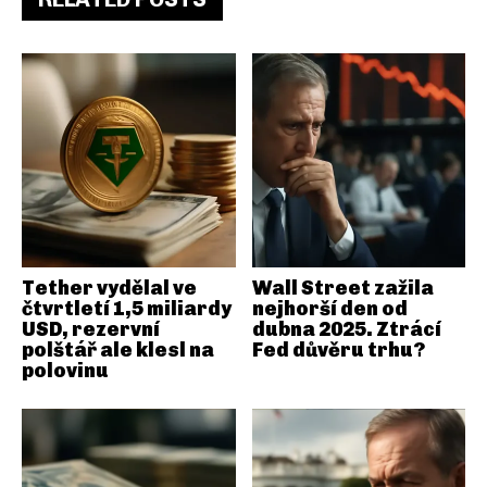
Tether vydělal ve
Wall Street zažila
čtvrtletí 1,5 miliardy
nejhorší den od
USD, rezervní
dubna 2025. Ztrácí
polštář ale klesl na
Fed důvěru trhu?
polovinu