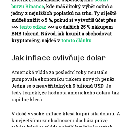
burzu Binance
, kde máš široký výběr coinů a
jedny z nejnižších poplatků na trhu. Ty si ještě
můžeš snížit o 5 %, pokud si vytvoříš účet přes
>>>
tento odkaz
<<< a o dalších 25 % nákupem
BNB tokenů. Návod, jak koupit a obchodovat
kryptoměny, najdeš v
tomto článku
.
Jak inflace ovlivňuje dolar
Americká vláda za poslední roky neustále
pumpovala ekonomiku tiskem nových peněz.
Jedná se
o neuvěřitelných 9 bilionů USD
.
Je
tedy logické, že hodnota amerického dolaru tak
rapidně klesá.
V době vysoké inflace klesá kupní síla dolaru.
A
k největšímu znehodnocení dochází právě