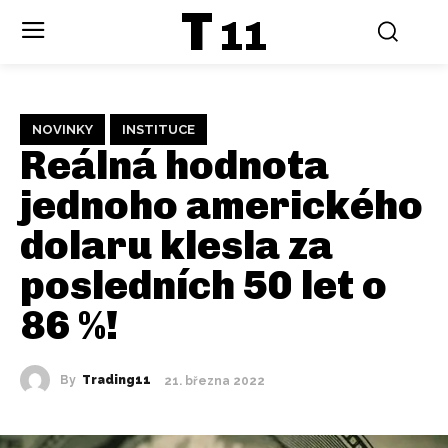
T
11
NOVINKY
INSTITUCE
Reálná hodnota
jednoho amerického
dolaru klesla za
posledních 50 let o
86 %!
By
Trading11
21. března 2022