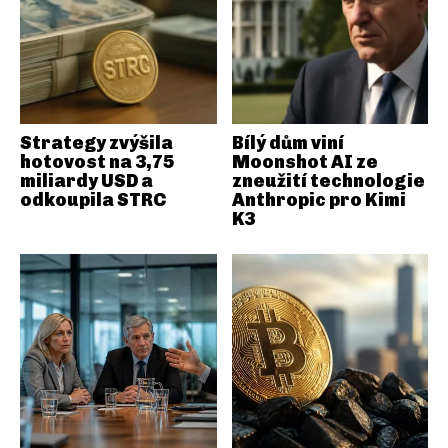
Strategy zvýšila
Bílý dům viní
hotovost na 3,75
Moonshot AI ze
miliardy USD a
zneužití technologie
odkoupila STRC
Anthropic pro Kimi
K3