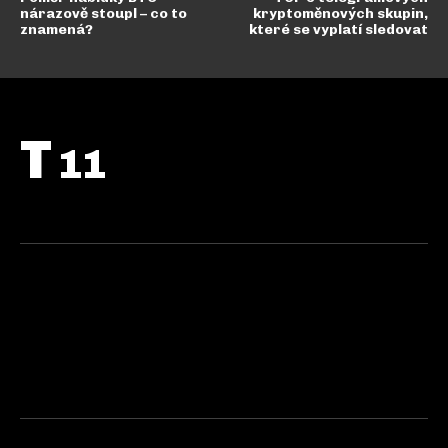
nárazově stoupl – co to
kryptoměnových skupin,
znamená?
které se vyplatí sledovat
T
11