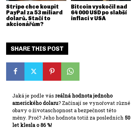
Stripe chce koupit
Bitcoin vyskočil nad
PayPal za 53 miliard
64 000 USD po slabší
dolarů. Stačí to
inflaci v USA
akcionářům?
SHARE THIS POST
Jaká je podle vás
reálná hodnota jednoho
amerického dolaru
?
Začínají se vynořovat různé
obavy o životaschopnost a bezpečnost této
měny.
Proč?
Jeho hodnota totiž za posledních
50
let klesla o 86 %!