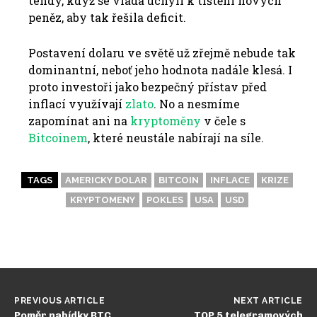
tehdy, když se vláda uchýlí k tištění nových
peněz, aby tak řešila deficit.
Postavení dolaru ve světě už zřejmě nebude tak
dominantní, neboť jeho hodnota nadále klesá.
I
proto investoři jako bezpečný přístav před
inflací využívají
zlato
.
No a nesmíme
zapomínat ani na
kryptoměny
v čele s
Bitcoinem
, které neustále nabírají na síle.
TAGS
AMERICKY DOLAR
BITCOIN
INFLACE
KRIZE
KRYPTOMENY
POKLES
USA
USD
PREVIOUS ARTICLE
NEXT ARTICLE
Poměr nabídky BTC
TOP 5 telegramových