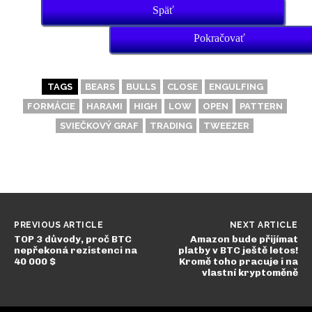
Späť
Pokračovať
TAGS
BEARS
BULLS
CLOSE
ENGULFING
FORMÁCIE
HARAMI
HIGH
LOW
OPEN
PATTERN
SVIEČKOVÝ GRAF
TRADING
TWEEZER
PREVIOUS ARTICLE
NEXT ARTICLE
TOP 3 důvody, proč BTC
Amazon bude přijímat
nepřekoná rezistenci na
platby v BTC ještě letos!
40 000 $
Kromě toho pracuje i na
vlastní kryptoměně