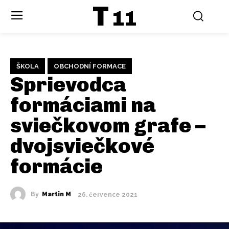
T
11
ŠKOLA
OBCHODNÍ FORMACE
Sprievodca
formáciami na
sviečkovom grafe –
dvojsviečkové
formácie
By
Martin M
26. července 2021