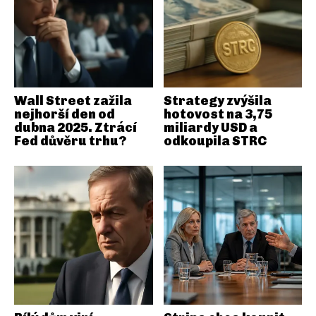
Wall Street zažila
Strategy zvýšila
nejhorší den od
hotovost na 3,75
dubna 2025. Ztrácí
miliardy USD a
Fed důvěru trhu?
odkoupila STRC