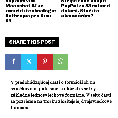
Bílý dům viní
Stripe chce koupit
Moonshot AI ze
PayPal za 53 miliard
zneužití technologie
dolarů. Stačí to
Anthropic pro Kimi
akcionářům?
K3
SHARE THIS POST
V predchádzajúcej časti
o formáciách na
sviečkovom grafe sme si ukázali všetky
základné jednosviečkové formácie. V tejto časti
sa pozrieme na trošku zložitejšie, dvojsviečkové
formácie.