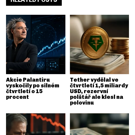
Akcie Palantiru
Tether vydělal ve
vyskočily po silném
čtvrtletí 1,5 miliardy
čtvrtletí o 15
USD, rezervní
procent
polštář ale klesl na
polovinu