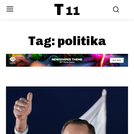
T
11
Tag:
politika