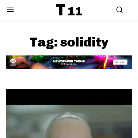
T
11
Tag:
solidity