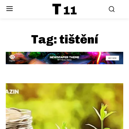
T
11
Tag:
tištění