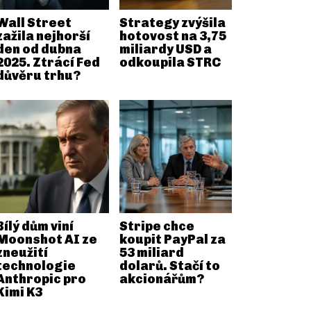
Wall Street
Strategy zvýšila
zažila nejhorší
hotovost na 3,75
den od dubna
miliardy USD a
2025. Ztrácí Fed
odkoupila STRC
důvěru trhu?
Bílý dům viní
Stripe chce
Moonshot AI ze
koupit PayPal za
zneužití
53 miliard
technologie
dolarů. Stačí to
Anthropic pro
akcionářům?
Kimi K3