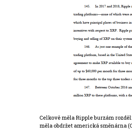
Celkově měla Ripple burzám rozděli
měla obdržet americká směnárna (C