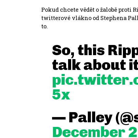
Pokud chcete vědět o žalobě proti R
twitterové vlákno od Stephena Pal
to.
So, this Ripp
talk about i
pic.twitte
5x
— Palley (@
December 2