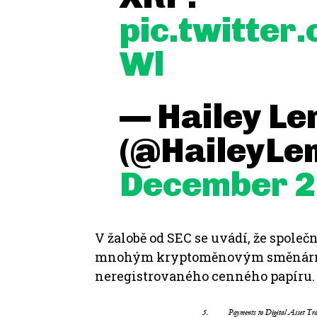
pic.twitter
Wl
— Hailey Le
(@HaileyLe
December 2
V žalobě od SEC se uvádí, že společn
mnohým kryptoměnovým směnárnám 
neregistrovaného cenného papíru.