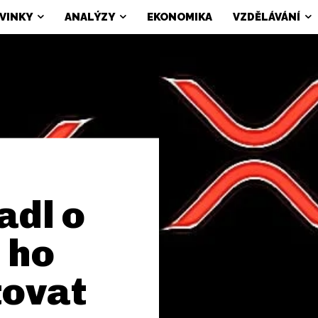
VINKY
ANALÝZY
EKONOMIKA
VZDĚLÁVÁNÍ
adl o
o ho
tovat