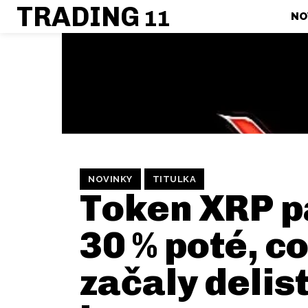
TRADING
11
NO
NOVINKY
TITULKA
Token XRP p
30 % poté, c
začaly delis