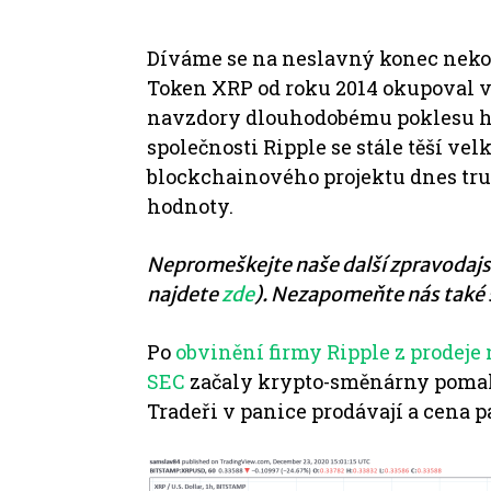
Díváme se na neslavný konec neko
Token XRP od roku 2014 okupoval v
navzdory dlouhodobému poklesu h
společnosti Ripple se stále těší velk
blockchainového projektu dnes truch
hodnoty.
Nepromeškejte naše další zpravodajst
najdete
zde
). Nezapomeňte nás také
Po
obvinění firmy Ripple z prodej
SEC
začaly krypto-směnárny pomal
Tradeři v panice prodávají a cena p