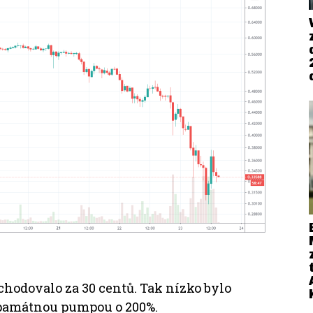
chodovalo za 30 centů.
Tak nízko bylo
d památnou pumpou o 200%.