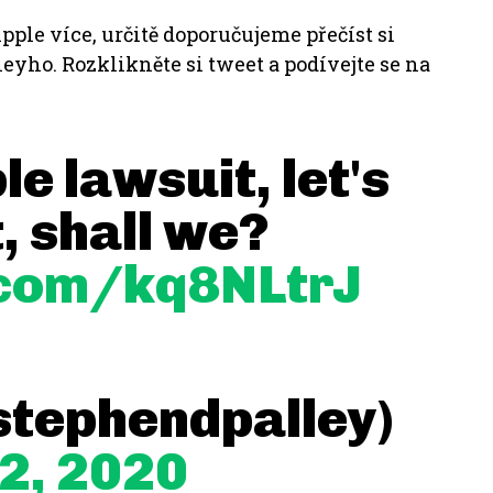
ipple více, určitě doporučujeme přečíst si
leyho.
Rozklikněte si tweet a podívejte se na
le lawsuit, let's
t, shall we?
r.com/kq8NLtrJ
stephendpalley)
2, 2020