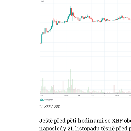
1 h XRP / USD
Ještě před pěti hodinami se XRP ob
naposledy 21. listopadu těsně pře