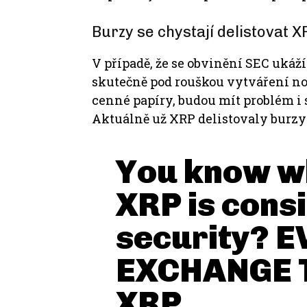
Burzy se chystají delistovat 
V případě, že se obvinění SEC ukáží
skutečně pod rouškou vytváření n
cenné papíry, budou mít problém i
Aktuálně už XRP delistovaly burzy
You know who
XRP is cons
security? 
EXCHANGE 
XRP.