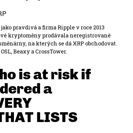
XRP
 jako pravdivá a firma Ripple v roce 2013
ové kryptoměny prodávala neregistrované
 směnárny, na kterých se dá XRP obchodovat.
 OSL, Beaxy a CrossTower.
 is at risk if
idered a
EVERY
THAT LISTS