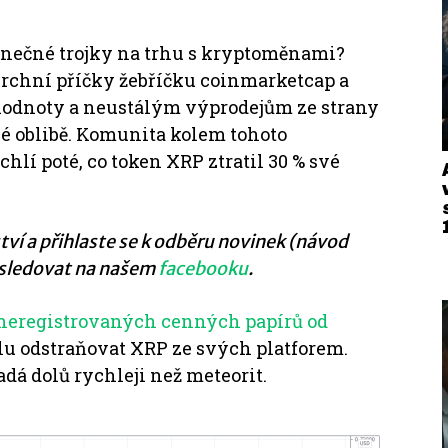
nečné trojky na trhu s kryptoměnami?
rchní příčky žebříčku coinmarketcap a
odnoty a neustálým výprodejům ze strany
é oblibě.
Komunita kolem tohoto
lí poté, co token XRP ztratil 30 % své
ví a přihlaste se k odběru novinek (návod
 sledovat na našem
facebooku
.
e neregistrovaných cenných papírů od
u odstraňovat XRP ze svých platforem.
adá dolů rychleji než meteorit.