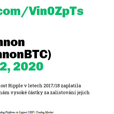
.com/Vin0ZpTs
nnon
nnonBTC)
2, 2020
ost Ripple v letech 2017/18 zaplatila
vysoké částky za zalistování jejich