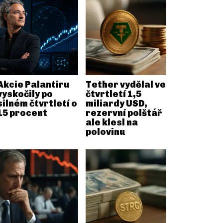
Akcie Palantiru
Tether vydělal ve
vyskočily po
čtvrtletí 1,5
silném čtvrtletí o
miliardy USD,
15 procent
rezervní polštář
ale klesl na
polovinu