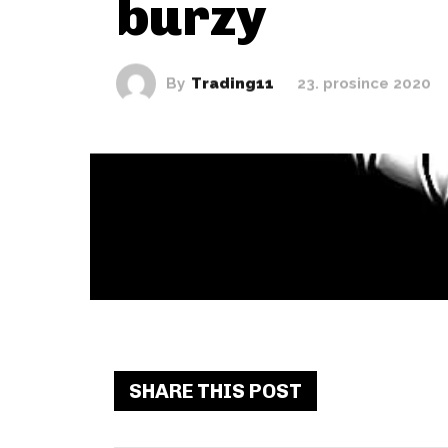
burzy
By
Trading11
23. prosince 2020
SHARE THIS POST