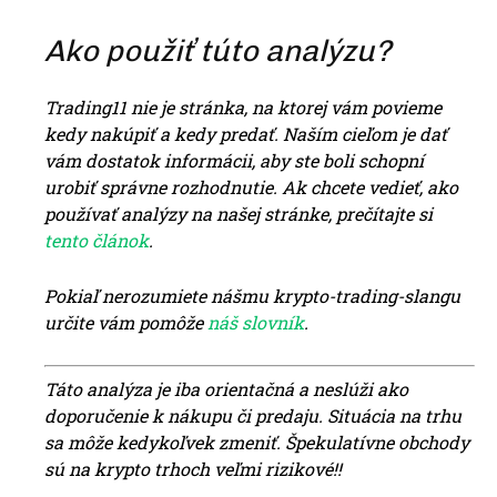
Ako použiť túto analýzu?
Trading11 nie je stránka, na ktorej vám povieme
kedy nakúpiť a kedy predať. Naším cieľom je dať
vám dostatok informácii, aby ste boli schopní
urobiť správne rozhodnutie. Ak chcete vedieť, ako
používať analýzy na našej stránke, prečítajte si
tento článok
.
Pokiaľ nerozumiete nášmu krypto-trading-slangu
určite vám pomôže
náš slovn
ík
.
Táto analýza je iba orientačná a neslúži ako
doporučenie k nákupu či predaju. Situácia na trhu
sa môže kedykoľvek zmeniť. Špekulatívne obchody
sú na krypto trhoch veľmi rizikové!!