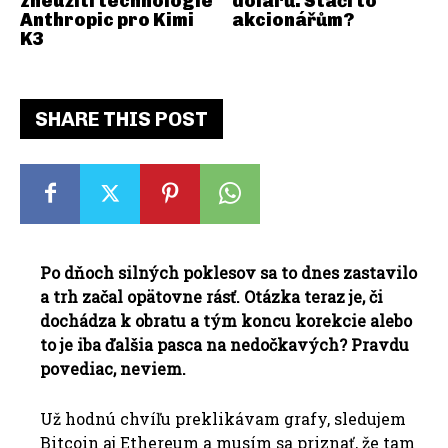
zneužití technologie
dolarů. Stačí to
Anthropic pro Kimi
akcionářům?
K3
SHARE THIS POST
Po dňoch silných poklesov sa to dnes zastavilo
a trh začal opätovne rásť. Otázka teraz je, či
dochádza k obratu a tým koncu korekcie alebo
to je iba ďalšia pasca na nedočkavých? Pravdu
povediac, neviem.
Už hodnú chvíľu preklikávam grafy, sledujem
Bitcoin aj Ethereum a musím sa priznať, že tam