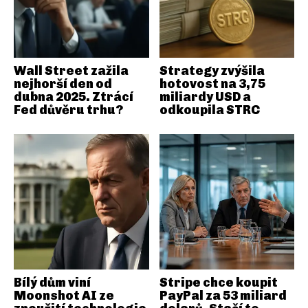
Wall Street zažila
Strategy zvýšila
nejhorší den od
hotovost na 3,75
dubna 2025. Ztrácí
miliardy USD a
Fed důvěru trhu?
odkoupila STRC
Bílý dům viní
Stripe chce koupit
Moonshot AI ze
PayPal za 53 miliard