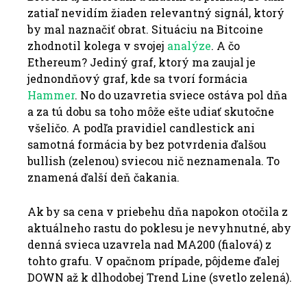
zatiaľ nevidím žiaden relevantný signál, ktorý
by mal naznačiť obrat. Situáciu na Bitcoine
zhodnotil kolega v svojej
analýze
. A čo
Ethereum? Jediný graf, ktorý ma zaujal je
jednondňový graf, kde sa tvorí formácia
Hammer
. No do uzavretia sviece ostáva pol dňa
a za tú dobu sa toho môže ešte udiať skutočne
všeličo. A podľa pravidiel candlestick ani
samotná formácia by bez potvrdenia ďalšou
bullish (zelenou) sviecou nič neznamenala. To
znamená ďalší deň čakania.
Ak by sa cena v priebehu dňa napokon otočila z
aktuálneho rastu do poklesu je nevyhnutné, aby
denná svieca uzavrela nad MA200 (fialová) z
tohto grafu. V opačnom prípade, pôjdeme ďalej
DOWN až k dlhodobej Trend Line (svetlo zelená).