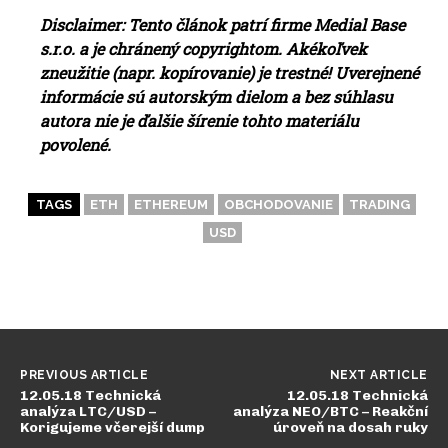
Disclaimer: Tento článok patrí firme Medial Base
s.r.o. a je chránený copyrightom. Akékoľvek
zneužitie (napr. kopírovanie) je trestné! Uverejnené
informácie sú autorským dielom a bez súhlasu
autora nie je ďalšie šírenie tohto materiálu
povolené.
TAGS
ETH
ETHEREUM
OBCHODOVANIE
TRADING
USD
PREVIOUS ARTICLE
NEXT ARTICLE
12.05.18 Technická
12.05.18 Technická
analýza LTC/USD –
analýza NEO/BTC – Reakční
Korigujeme včerejší dump
úroveň na dosah ruky