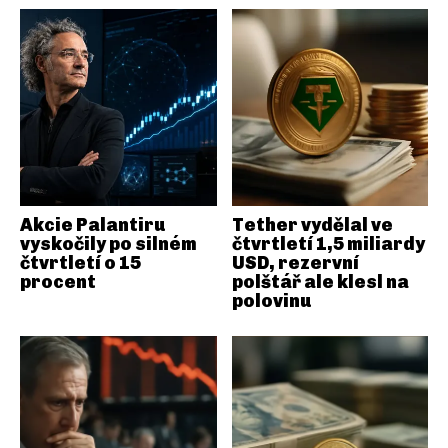
Akcie Palantiru
Tether vydělal ve
vyskočily po silném
čtvrtletí 1,5 miliardy
čtvrtletí o 15
USD, rezervní
procent
polštář ale klesl na
polovinu