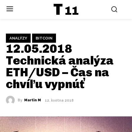
T
11
ANALÝZY
BITCOIN
12.05.2018
Technická analýza
ETH/USD – Čas na
chvíľu vypnúť
By
Martin M
12. května 2018