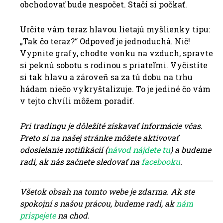
obchodovať bude nespočet. Stačí si počkať.
Určite vám teraz hlavou lietajú myšlienky tipu:
„Tak čo teraz?“ Odpoveď je jednoduchá. Nič!
Vypnite grafy, chodte vonku na vzduch, spravte
si peknú sobotu s rodinou s priateľmi. Vyčistíte
si tak hlavu a zároveň sa za tú dobu na trhu
hádam niečo vykryštalizuje. To je jediné čo vám
v tejto chvíli môžem poradiť.
Pri tradingu je dôležité získavať informácie včas.
Preto si na našej stránke môžete aktivovať
odosielanie notifikácií (
návod nájdete tu
) a budeme
radi, ak nás začnete sledovať na
facebooku
.
Všetok obsah na tomto webe je zdarma. Ak ste
spokojní s našou prácou, budeme radi, ak
nám
prispejete
na chod.