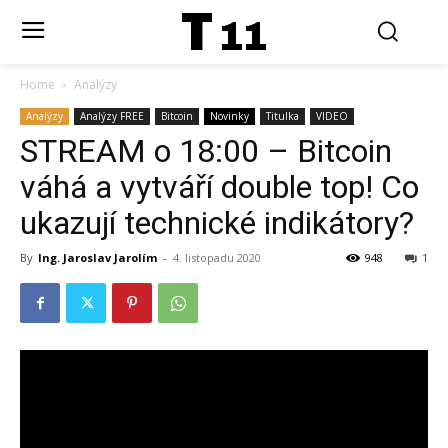
T
11
Home
Analýzy
Analýzy
Analýzy FREE
Bitcoin
Novinky
Titulka
VIDEO
STREAM o 18:00 – Bitcoin
váhá a vytváří double top! Co
ukazují technické indikátory?
By
Ing. Jaroslav Jarolím
-
4. listopadu 2020
948
1