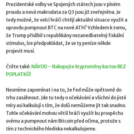
Prezidentské volby ve Spojených státech jsou v plném
proudu a nová makrodata za Q3 jsou již zveřejněna. Je
tedy možné, že velcí hráči chtějí aktuální situace využít a
opravdu pumpnout BTC na nové ATH? Vzhledem k tomu,
že Trump přislíbil s republikány nezanedbatelný fiskální
stimulus, lze předpokládat, že se ty peníze někde
projevit musí.
Čtěte také:
NÁVOD – Nakupujte kryptoměny kartou BEZ
POPLATKŮ!
Nesmíme zapomínat i na to, že Fed může opětovně do
trhu zasáhnout. Jde tu tedy o očekávání a všichni do jisté
míry asi kalkulují s tím, že dolů nemůžeme jít tak snadno.
Tohle očekávání mohou větší hráči využít ku prospěchu
svému a pumpnout nám Bitcoin před očima, protože s
tím z technického hlediska nekalkulujeme.