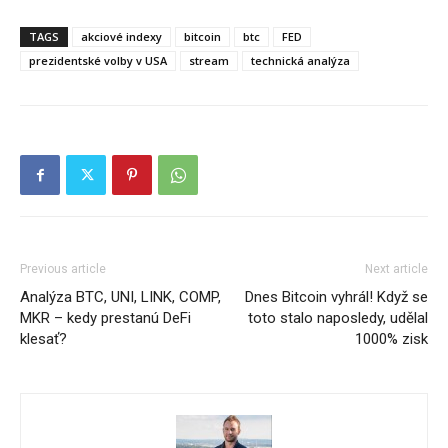
TAGS
akciové indexy
bitcoin
btc
FED
prezidentské volby v USA
stream
technická analýza
Previous article
Next article
Analýza BTC, UNI, LINK, COMP,
Dnes Bitcoin vyhrál! Když se
MKR – kedy prestanú DeFi
toto stalo naposledy, udělal
klesať?
1000% zisk