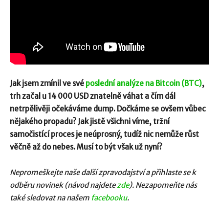
Jak jsem zmínil ve své
poslední analýze na Bitcoin (BTC)
,
trh začal u 14 000 USD znatelně váhat a čím dál
netrpělivěji očekáváme dump. Dočkáme se ovšem vůbec
nějakého propadu? Jak jistě všichni víme, tržní
samočistící proces je neúprosný, tudíž nic nemůže růst
věčně až do nebes. Musí to být však už nyní?
Nepromeškejte naše další zpravodajství a přihlaste se k
odběru novinek (návod najdete
zde
). Nezapomeňte nás
také sledovat na našem
facebooku
.