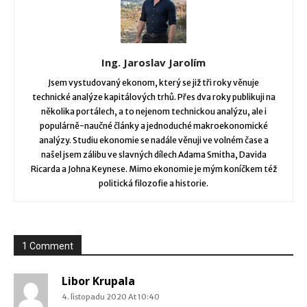
Ing. Jaroslav Jarolím
Jsem vystudovaný ekonom, který se již tři roky věnuje
technické analýze kapitálových trhů. Přes dva roky publikuji na
několika portálech, a to nejenom technickou analýzu, ale i
populárně-naučné články a jednoduché makroekonomické
analýzy. Studiu ekonomie se nadále věnuji ve volném čase a
našel jsem zálibu ve slavných dílech Adama Smitha, Davida
Ricarda a Johna Keynese. Mimo ekonomie je mým koníčkem též
politická filozofie a historie.
1 Comment
Libor Krupala
4. listopadu 2020 At 10:40