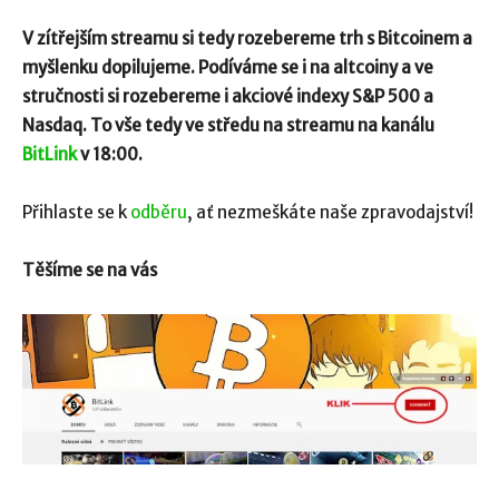
V zítřejším streamu si tedy rozebereme trh s Bitcoinem a
myšlenku dopilujeme. Podíváme se i na altcoiny a ve
stručnosti si rozebereme i akciové indexy S&P 500 a
Nasdaq. To vše tedy ve středu na streamu na kanálu
BitLink
v 18:00.
Přihlaste se k
odběru
, ať nezmeškáte naše zpravodajství!
Těšíme se na vás