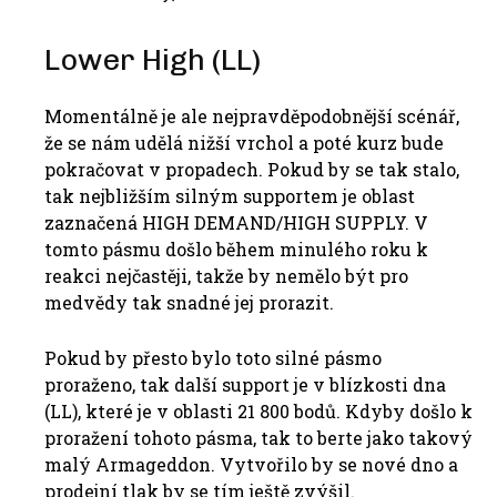
Lower High (LL)
Momentálně je ale nejpravděpodobnější scénář,
že se nám udělá nižší vrchol a poté kurz bude
pokračovat v propadech. Pokud by se tak stalo,
tak nejbližším silným supportem je oblast
zaznačená HIGH DEMAND/HIGH SUPPLY. V
tomto pásmu došlo během minulého roku k
reakci nejčastěji, takže by nemělo být pro
medvědy tak snadné jej prorazit.
Pokud by přesto bylo toto silné pásmo
proraženo, tak další support je v blízkosti dna
(LL), které je v oblasti 21 800 bodů. Kdyby došlo k
proražení tohoto pásma, tak to berte jako takový
malý Armageddon. Vytvořilo by se nové dno a
prodejní tlak by se tím ještě zvýšil.