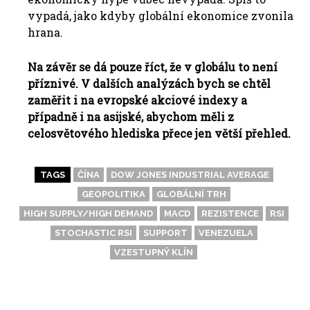
vypadá, jako kdyby globální ekonomice zvonila
hrana.
Na závěr se dá pouze říct, že v globálu to není
příznivé. V dalších analýzách bych se chtěl
zaměřit i na evropské akciové indexy a
případně i na asijské, abychom měli z
celosvětového hlediska přece jen větší přehled.
TAGS
ČÍNA
DOW JONES INDUSTRIAL AVERAGE
GEOPOLITIKA
GLOBÁLNÍ TRH
HIGH SUPPLY/HIGH DEMAND
MACD
REZISTENCE
RSI
STOCHASTIC RSI
SUPPORT
VENEZUELA
VZESTUPNÝ KLÍN