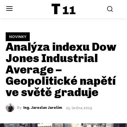
T
11
NOVINKY
Analýza indexu Dow
Jones Industrial
Average –
Geopolitické napětí
ve světě graduje
By
Ing. Jaroslav Jarolím
25. ledna 2019