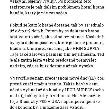
velkými objemy „vylijí“. Po proražení této
rezistence je pak dalším problémem horní hrana
kanálu, který je zde zaznačen.
Pokud se kurz k hraně dostane, tak by se jednalo
již o čtvrtý dotyk. Potom by se dala tato hrana
brát velmi vážně jako silná rezistence. Následně
by byla dalším pásmem, které je nutné prolomit,
hladina, která je zaznačena jako HIGH SUPPLY.
Ta je také zároveň pásmem tím nejsilnějším. Teď
je ale zatím ještě velmi předčasné přemýšlet
nad tím, zda se kurz dostane až tak vysoko.
Vytvořilo se nám přece jenom nové dno (LL), což
prostě značí změnu trendu. Takže kdyby cenu
někdo vyhnal až do hladiny HIGH SUPPLY (nebo
nad ní), tak by to bylo velmi umělé. Ale možné
to je. Stačí, aby FED v USA napumpoval peníze
do ekonomiky, a můžeme zase vzhůru.