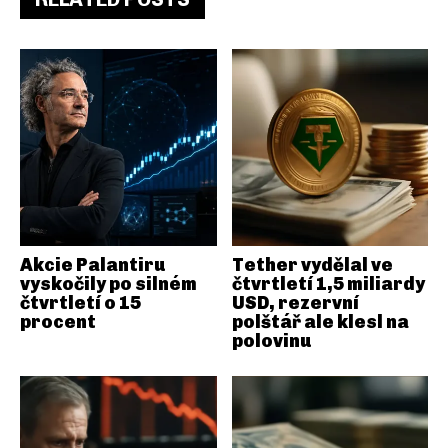
Akcie Palantiru
Tether vydělal ve
vyskočily po silném
čtvrtletí 1,5 miliardy
čtvrtletí o 15
USD, rezervní
procent
polštář ale klesl na
polovinu