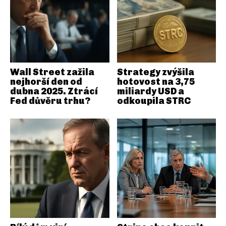
Wall Street zažila
Strategy zvýšila
nejhorší den od
hotovost na 3,75
dubna 2025. Ztrácí
miliardy USD a
Fed důvěru trhu?
odkoupila STRC