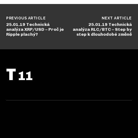
PREVIOUS ARTICLE
NEXT ARTICLE
25.01.19 Technická
25.01.19 Technická
analýza XRP/USD – Proč je
analýza RLC/BTC – Step by
Ripple plachý?
step k dlouhodobé změně
T
11