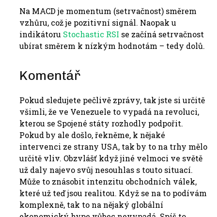
Na MACD je momentum (setrvačnost) směrem
vzhůru, což je pozitivní signál. Naopak u
indikátoru
Stochastic RSI
se začíná setrvačnost
ubírat směrem k nízkým hodnotám – tedy dolů.
Komentář
Pokud sledujete pečlivě zprávy, tak jste si určitě
všimli, že ve Venezuele to vypadá na revoluci,
kterou se Spojené státy rozhodly podpořit.
Pokud by ale došlo, řekněme, k nějaké
intervenci ze strany USA, tak by to na trhy mělo
určitě vliv. Obzvlášť když jiné velmoci ve světě
už daly najevo svůj nesouhlas s touto situací.
Může to znásobit intenzitu obchodních válek,
které už teď jsou realitou. Když se na to podívám
komplexně, tak to na nějaký globální
ekonomický hype vůbec nevypadá. Spíš to