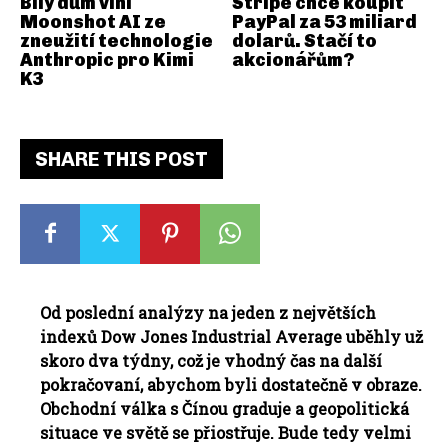
Bílý dům viní
Stripe chce koupit
Moonshot AI ze
PayPal za 53 miliard
zneužití technologie
dolarů. Stačí to
Anthropic pro Kimi
akcionářům?
K3
SHARE THIS POST
Od poslední analýzy na jeden z největších
indexů Dow Jones Industrial Average uběhly už
skoro dva týdny, což je vhodný čas na další
pokračovaní, abychom byli dostatečně v obraze.
Obchodní válka s Čínou graduje a geopolitická
situace ve světě se přiostřuje. Bude tedy velmi