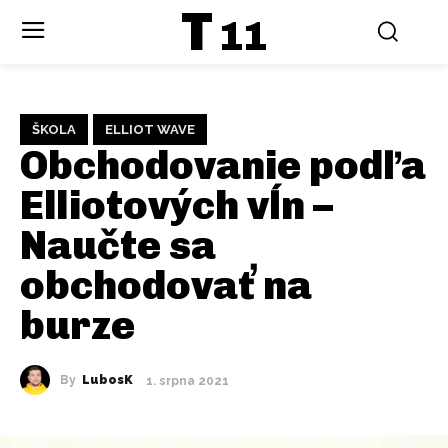
T
11
ŠKOLA
ELLIOT WAVE
Obchodovanie podľa
Elliotových vĺn –
Naučte sa
obchodovať na
burze
By
LubosK
1. srpna 2021