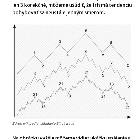
len 3 korekčné, môžeme usúdiť, že trh má tendenciu
pohybovať sa neustále jedným smerom.
Zdroj: wikipedia, skladanie Elliot wave
Na obrázku vyššie môžeme vidieť ukážku spájania a