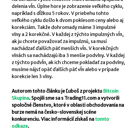
delenia vĺn. Úplne hore je zobrazenie veľkého cyklu,
napríklad s dĺžkou 5 rokov. V priebehu tohto
veľkého cyklu došlo k dvom poklesom ceny alebo aj
korekciám. Takže dohromady máme 3 impulzné
vlny a 2 korekčné. V každej z týchto impulzných vĺn,
ak ju chcete považovať za impulznú, sa musí
nachádzať ďalších päť menších vĺn. V korekčných
vlnách sa nachádzajú iba 3 menšie podvlny. V každej
z týchto podvĺn, ak ich chceme pokladať za podvlny,
musíme nájsť opäť ďalších päť vĺn alebo v prípade
korekcie len 3 vlny.
Autorom tohto článku je Ľuboš z projektu
Bitcoin
Skupina
. Spojili sme sa s Trading11.com a vytvorili
spoločné členstvo, ktoré v oblasti obchodovania na
burze nemá na česko-slovenskej scéne
konkurenciu. Viac informácií získaš na
tomto
odkaze
.