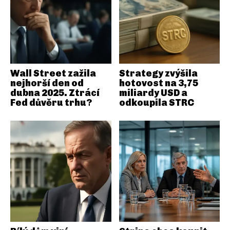
Wall Street zažila
Strategy zvýšila
nejhorší den od
hotovost na 3,75
dubna 2025. Ztrácí
miliardy USD a
Fed důvěru trhu?
odkoupila STRC