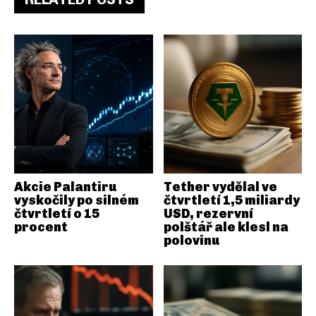
Akcie Palantiru
Tether vydělal ve
vyskočily po silném
čtvrtletí 1,5 miliardy
čtvrtletí o 15
USD, rezervní
procent
polštář ale klesl na
polovinu