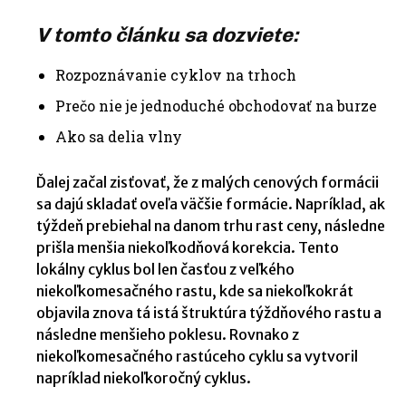
V tomto článku sa dozviete:
Rozpoznávanie cyklov na trhoch
Prečo nie je jednoduché obchodovať na burze
Ako sa delia vlny
Ďalej začal zisťovať, že z malých cenových formácii
sa dajú skladať oveľa väčšie formácie. Napríklad, ak
týždeň prebiehal na danom trhu rast ceny, následne
prišla menšia niekoľkodňová korekcia. Tento
lokálny cyklus bol len časťou z veľkého
niekoľkomesačného rastu, kde sa niekoľkokrát
objavila znova tá istá štruktúra týždňového rastu a
následne menšieho poklesu. Rovnako z
niekoľkomesačného rastúceho cyklu sa vytvoril
napríklad niekoľkoročný cyklus.