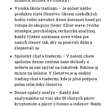
Binance, Bitmex a PrimeXBT.
Vysoká škola tradingu – Je súčasť nášho
produktu zlaté členstvo. Okrem niekoľkých
hodín video návodov, ktoré dostaneš hneď pri
vstupe do skupiny (témy: Elliot wave, tvorba
stratégie, psychológia, technická analýza),
každý týždeň natáčame nové videá pre
našich členov tak, aby sa posúvali ďalej a
zlepšovali sa.
Spoločný chat s tradermi – V našom chate
spoločne denne riešime naše obchody a
môžete sa nás opýtať na čokoľvek. Robíme aj
mince na želanie. V členstve je aj osobný
trading chat s tradermi, kde je plná podpora
počas celej doby členstva.
Denné updaty analýz – Každý deň
analyzujeme už viac ako 50 rôznych párov
kryptomien a párov z forexu a indexov. Nejde