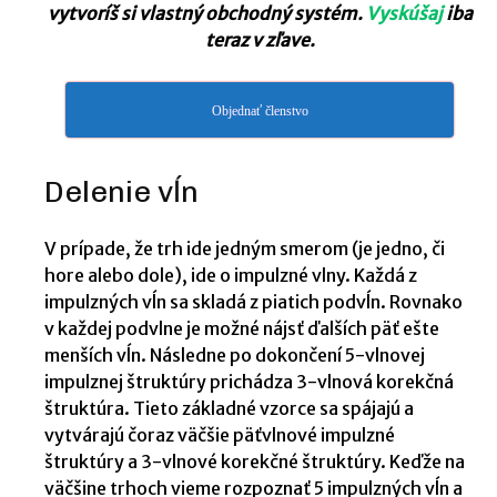
vytvoríš si vlastný obchodný systém.
Vyskúšaj
iba
teraz v zľave.
Objednať členstvo
Delenie vĺn
V prípade, že trh ide jedným smerom (je jedno, či
hore alebo dole), ide o impulzné vlny. Každá z
impulzných vĺn sa skladá z piatich podvĺn. Rovnako
v každej podvlne je možné nájsť ďalších päť ešte
menších vĺn. Následne po dokončení 5-vlnovej
impulznej štruktúry prichádza 3-vlnová korekčná
štruktúra. Tieto základné vzorce sa spájajú a
vytvárajú čoraz väčšie päťvlnové impulzné
štruktúry a 3-vlnové korekčné štruktúry. Keďže na
väčšine trhoch vieme rozpoznať 5 impulzných vĺn a