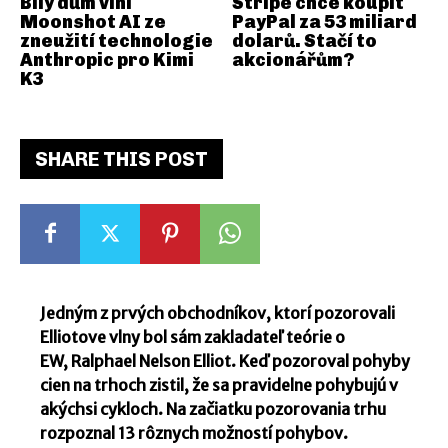
Bílý dům viní
Stripe chce koupit
Moonshot AI ze
PayPal za 53 miliard
zneužití technologie
dolarů. Stačí to
Anthropic pro Kimi
akcionářům?
K3
SHARE THIS POST
Jedným z prvých obchodníkov, ktorí pozorovali
Elliotove vlny bol sám zakladateľ teórie o
EW, Ralphael Nelson Elliot. Keď pozoroval pohyby
cien na trhoch zistil, že sa pravidelne pohybujú v
akýchsi cykloch. Na začiatku pozorovania trhu
rozpoznal 13 rôznych možností pohybov.