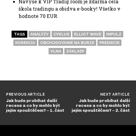
Navyše k VIP Tradig room je zdarma celá
škola tradingu a obidva e-booky! Všetko v
hodnote 70 EUR.
TAGS
ANALÝZY
CYKLUS
ELLIOT WAVE
IMPULZ
KOREKCIA
OBCHODOVANIE NA BURZE
PREDIKCIE
VLNA
ZÁKLADY
PREVIOUS ARTICLE
NEXT ARTICLE
Jak bude probíhat další
Jak bude probíhat další
recese a co by mohlo být
recese a co by mohlo být
jejím spouštěčem? – 1. část
jejím spouštěčem? – 2. část