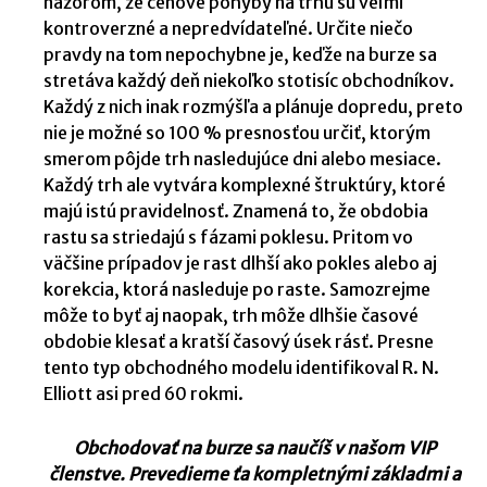
názorom, že cenové pohyby na trhu sú veľmi
kontroverzné a nepredvídateľné. Určite niečo
pravdy na tom nepochybne je, keďže na burze sa
stretáva každý deň niekoľko stotisíc obchodníkov.
Každý z nich inak rozmýšľa a plánuje dopredu, preto
nie je možné so 100 % presnosťou určiť, ktorým
smerom pôjde trh nasledujúce dni alebo mesiace.
Každý trh ale vytvára komplexné štruktúry, ktoré
majú istú pravidelnosť. Znamená to, že obdobia
rastu sa striedajú s fázami poklesu. Pritom vo
väčšine prípadov je rast dlhší ako pokles alebo aj
korekcia, ktorá nasleduje po raste. Samozrejme
môže to byť aj naopak, trh môže dlhšie časové
obdobie klesať a kratší časový úsek rásť. Presne
tento typ obchodného modelu identifikoval R. N.
Elliott asi pred 60 rokmi.
Obchodovať na burze sa naučíš v našom VIP
členstve. Prevedieme ťa kompletnými základmi a