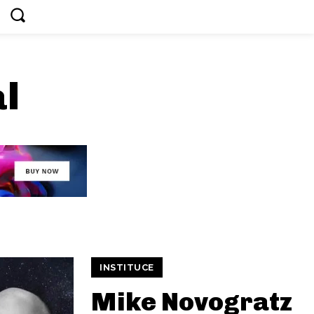
al
INSTITUCE
Mike Novogratz