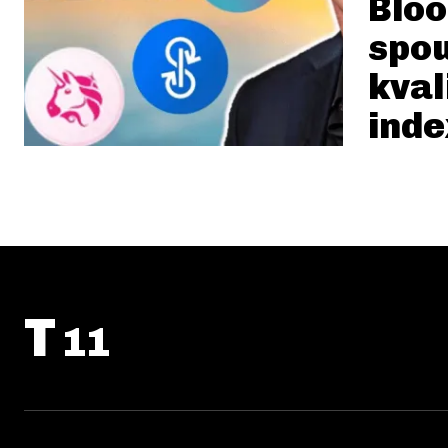
Blo
spou
kval
inde
T
11