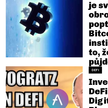
je s
obr
popt
Bitc
insti
to, 
půjd
DEFI
Inve
DeFi
Digi