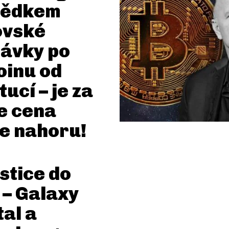
vědkem
ovské
ávky po
oinu od
tucí – je za
že cena
e nahoru!
stice do
 – Galaxy
tal a