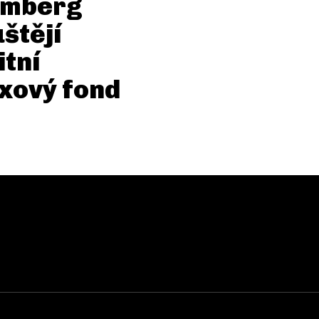
omberg
štějí
itní
xový fond