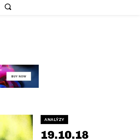
ANALÝZY
19.10.18