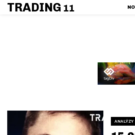
TRADING
11
NO
ANALÝZY