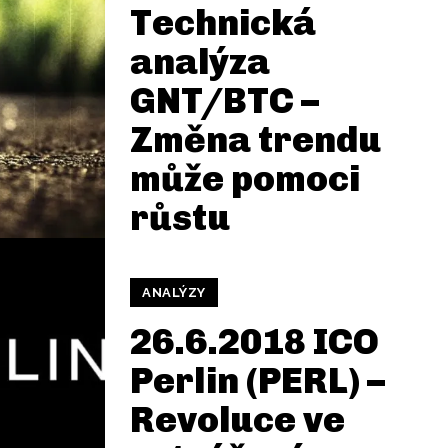
Technická
analýza
GNT/BTC –
Změna trendu
může pomoci
růstu
ANALÝZY
26.6.2018 ICO
Perlin (PERL) –
Revoluce ve