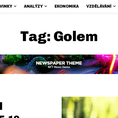
VINKY
ANALÝZY
EKONOMIKA
VZDĚLÁVÁNÍ
Tag:
Golem