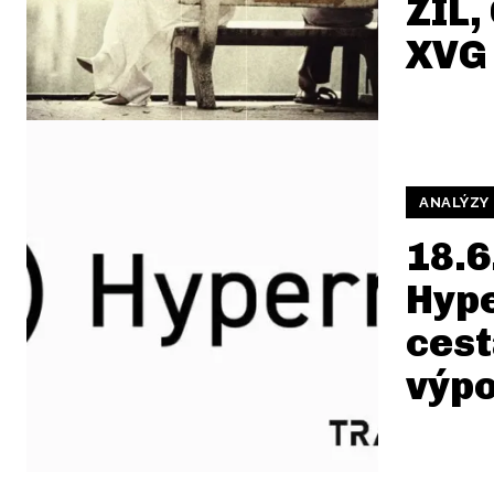
ZIL,
XVG
ANALÝZY
18.6
Hype
cest
výpo