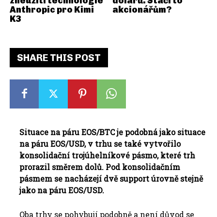
zneužití technologie
dolarů. Stačí to
Anthropic pro Kimi
akcionářům?
K3
SHARE THIS POST
Situace na páru EOS/BTC je podobná jako situace
na páru EOS/USD, v trhu se také vytvořilo
konsolidační trojúhelníkové pásmo, které trh
prorazil směrem dolů. Pod konsolidačním
pásmem se nacházejí dvě support úrovně stejně
jako na páru EOS/USD.
Oba trhy se pohybují podobně a není důvod se