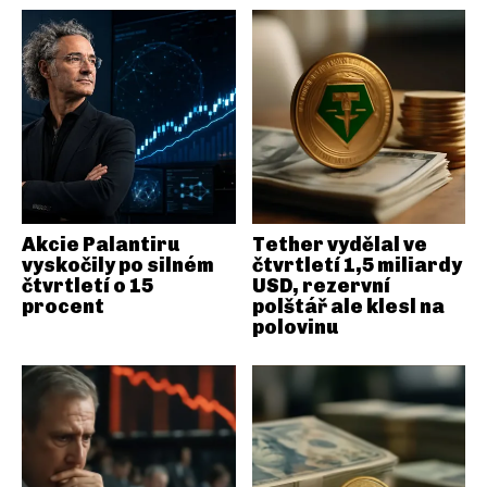
Akcie Palantiru
Tether vydělal ve
vyskočily po silném
čtvrtletí 1,5 miliardy
čtvrtletí o 15
USD, rezervní
procent
polštář ale klesl na
polovinu