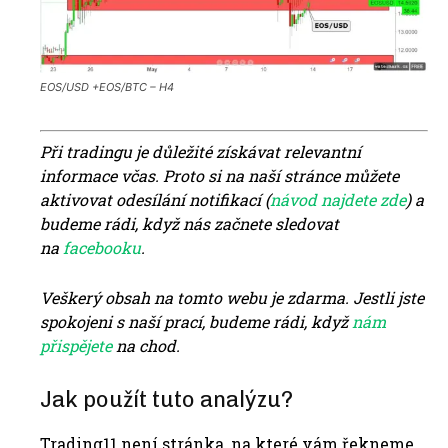
EOS/USD +EOS/BTC – H4
Při tradingu je důležité získávat relevantní
informace včas. Proto si na naší stránce můžete
aktivovat odesílání notifikací (
návod najdete zde
) a
budeme rádi, když nás začnete sledovat
na
facebooku
.
Veškerý obsah na tomto webu je zdarma. Jestli jste
spokojeni s naší prací, budeme rádi, když
nám
přispějete
na chod.
Jak použít tuto analýzu?
Trading11 není stránka, na které vám řekneme