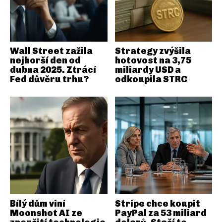
Wall Street zažila
Strategy zvýšila
nejhorší den od
hotovost na 3,75
dubna 2025. Ztrácí
miliardy USD a
Fed důvěru trhu?
odkoupila STRC
Bílý dům viní
Stripe chce koupit
Moonshot AI ze
PayPal za 53 miliard