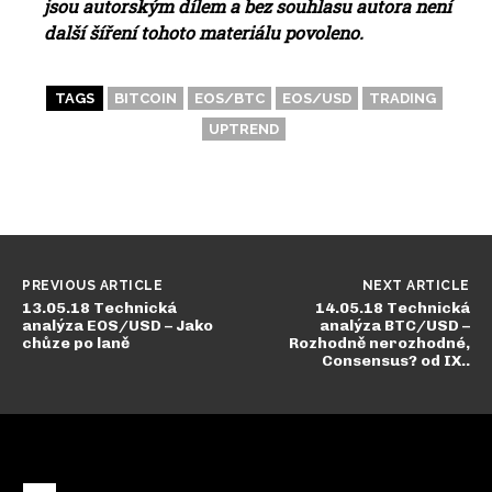
jsou autorským dílem a bez souhlasu autora není
další šíření tohoto materiálu povoleno.
TAGS
BITCOIN
EOS/BTC
EOS/USD
TRADING
UPTREND
PREVIOUS ARTICLE
NEXT ARTICLE
13.05.18 Technická
14.05.18 Technická
analýza EOS/USD – Jako
analýza BTC/USD –
chůze po laně
Rozhodně nerozhodné,
Consensus? od IX..