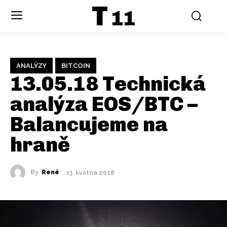
T
11
ANALÝZY
BITCOIN
13.05.18 Technická
analýza EOS/BTC –
Balancujeme na
hraně
By
René
13. května 2018