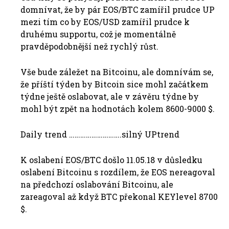
domnívat, že by pár EOS/BTC zamířil prudce UP
mezi tím co by EOS/USD zamířil prudce k
druhému supportu, což je momentálně
pravděpodobnější než rychlý růst.
Vše bude záležet na Bitcoinu, ale domnívám se,
že příští týden by Bitcoin sice mohl začátkem
týdne ještě oslabovat, ale v závěru týdne by
mohl být zpět na hodnotách kolem 8600-9000 $.
Daily trend ……………………….silný UPtrend
K oslabení EOS/BTC došlo 11.05.18 v důsledku
oslabení Bitcoinu s rozdílem, že EOS nereagoval
na předchozí oslabování Bitcoinu, ale
zareagoval až když BTC překonal KEYlevel 8700
$.