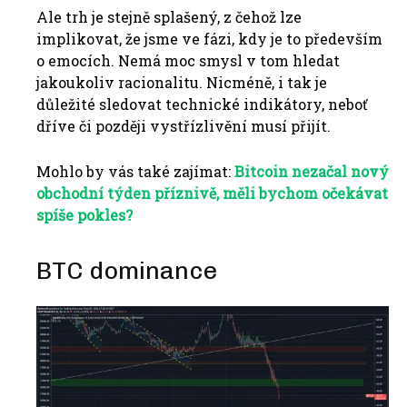
Ale trh je stejně splašený, z čehož lze
implikovat, že jsme ve fázi, kdy je to především
o emocích. Nemá moc smysl v tom hledat
jakoukoliv racionalitu. Nicméně, i tak je
důležité sledovat technické indikátory, neboť
dříve či později vystřízlivění musí přijít.
Mohlo by vás také zajímat:
Bitcoin nezačal nový
obchodní týden příznivě, měli bychom očekávat
spíše pokles?
BTC dominance