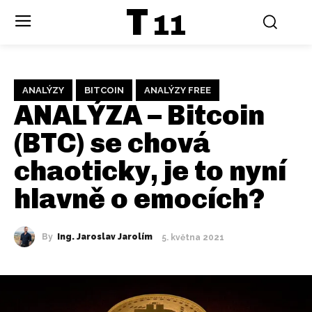
T
11
ANALÝZY
BITCOIN
ANALÝZY FREE
ANALÝZA – Bitcoin
(BTC) se chová
chaoticky, je to nyní
hlavně o emocích?
By
Ing. Jaroslav Jarolím
5. května 2021