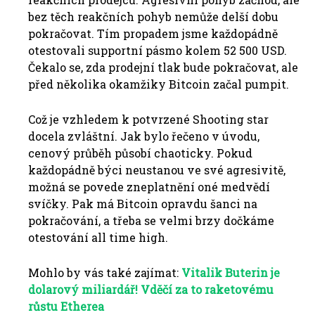
bez těch reakčních pohyb nemůže delší dobu
pokračovat. Tím propadem jsme každopádně
otestovali supportní pásmo kolem 52 500 USD.
Čekalo se, zda prodejní tlak bude pokračovat, ale
před několika okamžiky Bitcoin začal pumpit.
Což je vzhledem k potvrzené Shooting star
docela zvláštní. Jak bylo řečeno v úvodu,
cenový průběh působí chaoticky. Pokud
každopádně býci neustanou ve své agresivitě,
možná se povede zneplatnění oné medvědí
svíčky. Pak má Bitcoin opravdu šanci na
pokračování, a třeba se velmi brzy dočkáme
otestování all time high.
Mohlo by vás také zajímat:
Vitalik Buterin je
dolarový miliardář! Vděčí za to raketovému
růstu Etherea