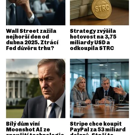
Wall Street zažila
Strategy zvýšila
nejhorší den od
hotovost na 3,75
dubna 2025. Ztrácí
miliardy USD a
Fed důvěru trhu?
odkoupila STRC
Bílý dům viní
Stripe chce koupit
Moonshot AI ze
PayPal za 53 miliard