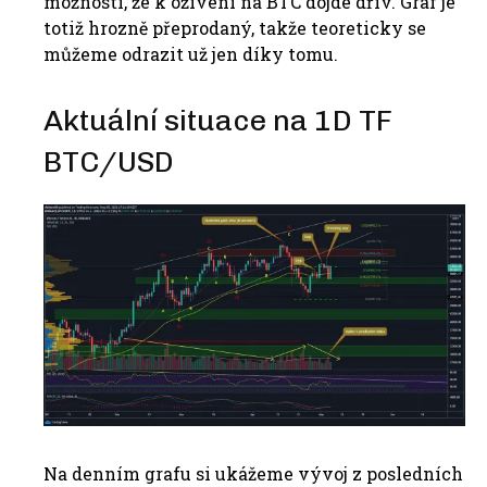
možností, že k oživení na BTC dojde dřív. Graf je
totiž hrozně přeprodaný, takže teoreticky se
můžeme odrazit už jen díky tomu.
Aktuální situace na 1D TF
BTC/USD
Na denním grafu si ukážeme vývoj z posledních