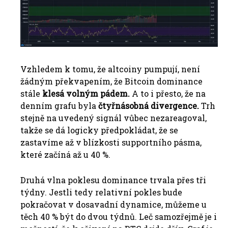
Vzhledem k tomu, že altcoiny pumpují, není
žádným překvapením, že Bitcoin dominance
stále
klesá volným pádem.
A to i přesto, že na
denním grafu byla
čtyřnásobná divergence.
Trh
stejně na uvedený signál vůbec nezareagoval,
takže se dá logicky předpokládat, že se
zastavíme až v blízkosti supportního pásma,
které začíná až u 40 %.
Druhá vlna poklesu dominance trvala přes tři
týdny. Jestli tedy relativní pokles bude
pokračovat v dosavadní dynamice, můžeme u
těch 40 % být do dvou týdnů. Leč samozřejmě je i