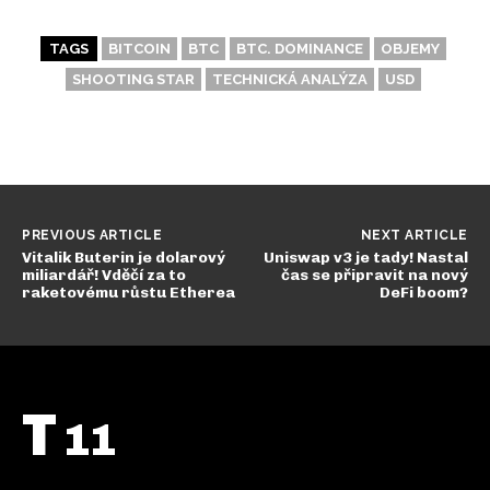
TAGS
BITCOIN
BTC
BTC. DOMINANCE
OBJEMY
SHOOTING STAR
TECHNICKÁ ANALÝZA
USD
PREVIOUS ARTICLE
NEXT ARTICLE
Vitalik Buterin je dolarový
Uniswap v3 je tady! Nastal
miliardář! Vděčí za to
čas se připravit na nový
raketovému růstu Etherea
DeFi boom?
T
11