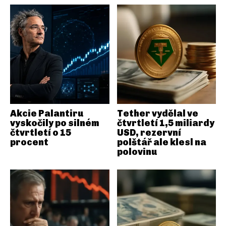
Akcie Palantiru
Tether vydělal ve
vyskočily po silném
čtvrtletí 1,5 miliardy
čtvrtletí o 15
USD, rezervní
procent
polštář ale klesl na
polovinu