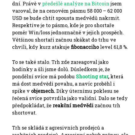
dní. Právě v
předešlé analýze na Bitcoin
jsem
varoval, že na cenovém pásmu 58 000 – 62 000
USD se bude chtít spousta medvědů nakrmit.
Respektive je to pásmo, kde je pro shortaře
poměr Win/loss jednoznačně v jejich prospěch.
Většinou shortaři začnou skákat do trhu ve
chvíli, kdy kurz atakuje
fibonacciho
level 61,8 %.
To se také stalo. Trh zde zareagoval jako
hodinky a šli jsme dolů. Důsledkem je, že
pondělní svíce má podobu
Shooting star
,
která
má dost medvědí povahu, a navíc proběhl i
spike v
objemech.
Díky úternímu poklesu se
řečená svíce potvrdila jako validní. Dalo se tedy
předpokládat, že
reakční medvědi
začnou trh
shortovat.
Trh se skládá z agresivních prodejců a
reakčních prodejců. Agresivní pohyb začnou, ale