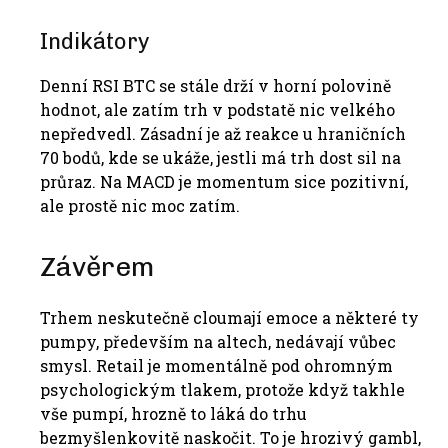
Indikátory
Denní RSI BTC se stále drží v horní polovině
hodnot, ale zatím trh v podstatě nic velkého
nepředvedl. Zásadní je až reakce u hraničních
70 bodů, kde se ukáže, jestli má trh dost sil na
průraz. Na MACD je momentum sice pozitivní,
ale prostě nic moc zatím.
Závěrem
Trhem neskutečně cloumají emoce a některé ty
pumpy, především na altech, nedávají vůbec
smysl. Retail je momentálně pod ohromným
psychologickým tlakem, protože když takhle
vše pumpí, hrozně to láká do trhu
bezmyšlenkovitě naskočit. To je hrozivý gambl,