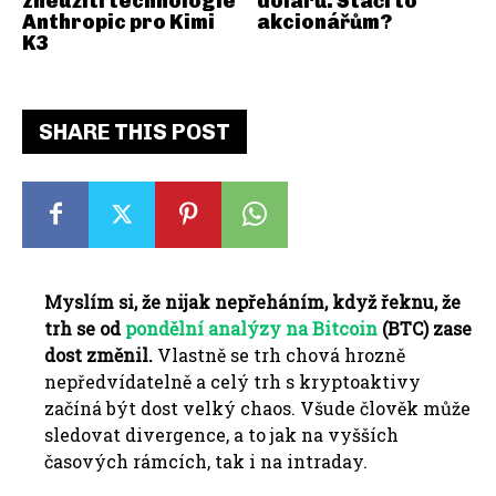
zneužití technologie
dolarů. Stačí to
Anthropic pro Kimi
akcionářům?
K3
SHARE THIS POST
Myslím si, že nijak nepřeháním, když řeknu, že
trh se od
pondělní analýzy na Bitcoin
(BTC) zase
dost změnil.
Vlastně se trh chová hrozně
nepředvídatelně a celý trh s kryptoaktivy
začíná být dost velký chaos. Všude člověk může
sledovat divergence, a to jak na vyšších
časových rámcích, tak i na intraday.