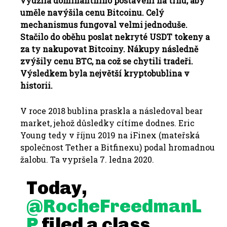
využila dominantního postavení na trhu, aby
uměle navýšila cenu Bitcoinu. Celý
mechanismus fungoval velmi jednoduše.
Stačilo do oběhu poslat nekryté USDT tokeny a
za ty nakupovat Bitcoiny. Nákupy následně
zvýšily cenu BTC, na což se chytili tradeři.
Výsledkem byla největší kryptobublina v
historii.
V roce 2018 bublina praskla a následoval bear
market, jehož důsledky cítíme dodnes. Eric
Young tedy v říjnu 2019 na iFinex (mateřská
společnost Tether a Bitfinexu) podal hromadnou
žalobu. Ta vypršela 7. ledna 2020.
Today,
@RocheFreedmanL
P
filed a class