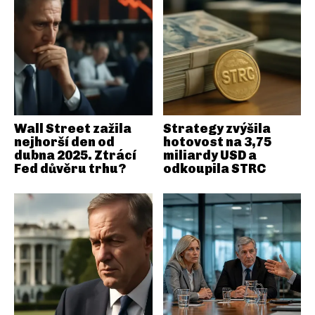
Wall Street zažila
Strategy zvýšila
nejhorší den od
hotovost na 3,75
dubna 2025. Ztrácí
miliardy USD a
Fed důvěru trhu?
odkoupila STRC