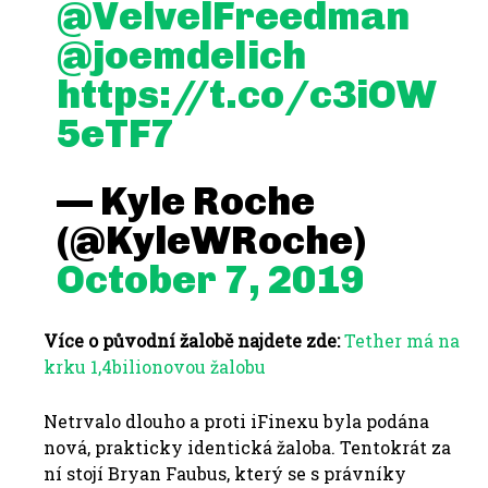
@VelvelFreedman
@joemdelich
https://t.co/c3iOW
5eTF7
— Kyle Roche
(@KyleWRoche)
October 7, 2019
Více o původní žalobě najdete zde:
Tether má na
krku 1,4bilionovou žalobu
Netrvalo dlouho a proti iFinexu byla podána
nová, prakticky identická žaloba. Tentokrát za
ní stojí Bryan Faubus, který se s právníky