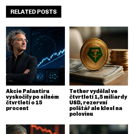
RELATED POSTS
Akcie Palantiru
Tether vydělal ve
vyskočily po silném
čtvrtletí 1,5 miliardy
čtvrtletí o 15
USD, rezervní
procent
polštář ale klesl na
polovinu