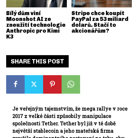
Bílý dům viní
Stripe chce koupit
Moonshot AI ze
PayPal za 53 miliard
zneužití technologie
dolarů. Stačí to
Anthropic pro Kimi
akcionářům?
K3
SHARE THIS POST
Je veřejným tajemstvím, že mega rallye v roce
2017 z velké části způsobily manipulace
společnosti Tether. Tether byl již v té době
největší stablecoin a jeho mateřská firma