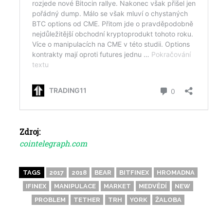
Zdroj:
cointelegraph.com
TAGS
2017
2018
BEAR
BITFINEX
HROMADNA
IFINEX
MANIPULACE
MARKET
MEDVĚDÍ
NEW
PROBLEM
TETHER
TRH
YORK
ŽALOBA