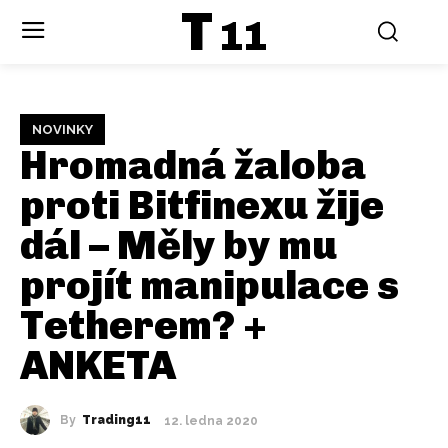
T
11
NOVINKY
Hromadná žaloba
proti Bitfinexu žije
dál – Měly by mu
projít manipulace s
Tetherem? +
ANKETA
By
Trading11
12. ledna 2020