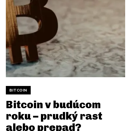
BITCOIN
Bitcoin v budúcom
roku – prudký rast
alebo prepad?