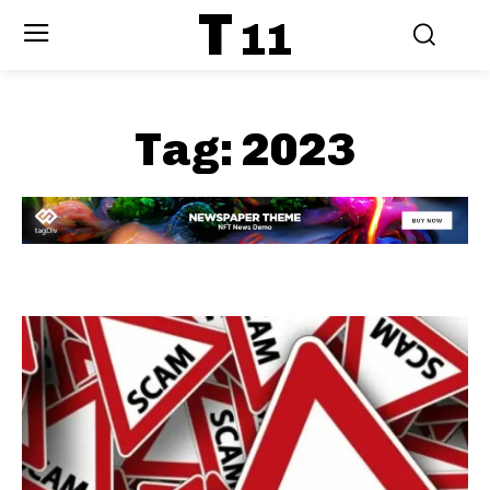
T
11
Tag:
2023