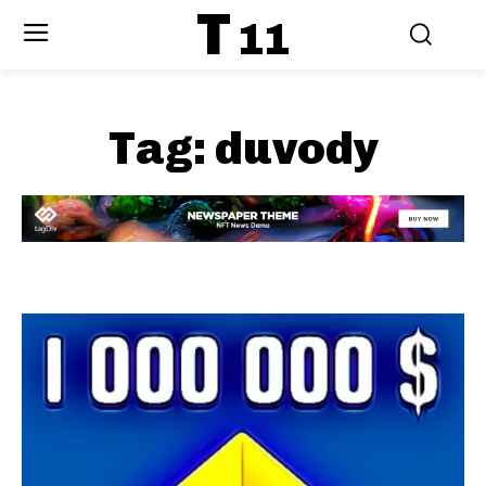
T
11
Tag:
duvody