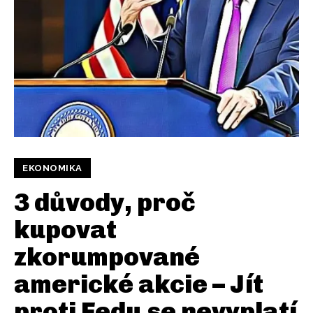
EKONOMIKA
3 důvody, proč
kupovat
zkorumpované
americké akcie – Jít
proti Fedu se nevyplatí