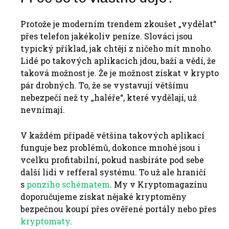
Protože je moderním trendem zkoušet „vydělat“
přes telefon jakékoliv peníze. Slováci jsou
typický příklad, jak chtějí z ničeho mít mnoho.
Lidé po takových aplikacích jdou, baží a vědí, že
taková možnost je. Že je možnost získat v krypto
pár drobných. To, že se vystavují většímu
nebezpečí než ty „haléře“, které vydělají, už
nevnímají.
V každém případě většina takových aplikací
funguje bez problémů, dokonce mnohé jsou i
vcelku profitabilní, pokud nasbíráte pod sebe
další lidi v refferal systému. To už ale hraničí
s
ponziho schématem
. My v Kryptomagazínu
doporučujeme získat nějaké kryptoměny
bezpečnou koupí přes ověřené portály nebo přes
kryptomaty
.