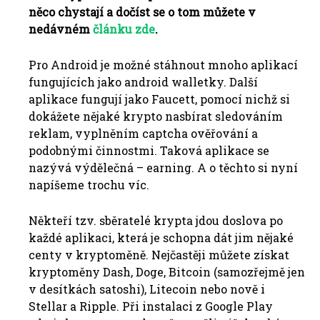
něco chystají a dočíst se o tom můžete v
nedávném
článku zde
.
Pro Android je možné stáhnout mnoho aplikací
fungujících jako android walletky. Další
aplikace fungují jako Faucett, pomocí nichž si
dokážete nějaké krypto nasbírat sledováním
reklam, vyplněním captcha ověřování a
podobnými činnostmi. Taková aplikace se
nazývá výdělečná – earning. A o těchto si nyní
napíšeme trochu víc.
Někteří tzv. sběratelé krypta jdou doslova po
každé aplikaci, která je schopna dát jim nějaké
centy v kryptoměně. Nejčastěji můžete získat
kryptoměny Dash, Doge, Bitcoin (samozřejmě jen
v desítkách satoshi), Litecoin nebo nově i
Stellar a Ripple. Při instalaci z Google Play