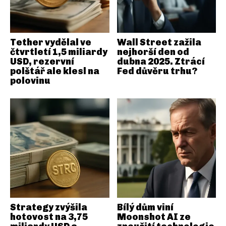
Tether vydělal ve
Wall Street zažila
čtvrtletí 1,5 miliardy
nejhorší den od
USD, rezervní
dubna 2025. Ztrácí
polštář ale klesl na
Fed důvěru trhu?
polovinu
Strategy zvýšila
Bílý dům viní
hotovost na 3,75
Moonshot AI ze