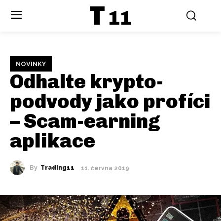
T
11
NOVINKY
Odhalte krypto-
podvody jako profíci
– Scam-earning
aplikace
By
Trading11
11. června 2019