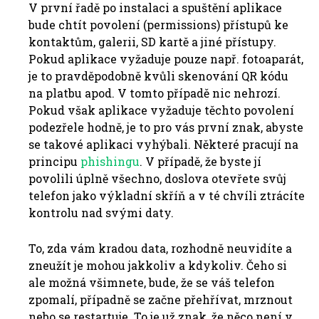
V první řadě po instalaci a spuštění aplikace
bude chtít povolení (permissions) přístupů ke
kontaktům, galerii, SD kartě a jiné přístupy.
Pokud aplikace vyžaduje pouze např. fotoaparát,
je to pravděpodobně kvůli skenování QR kódu
na platbu apod. V tomto případě nic nehrozí.
Pokud však aplikace vyžaduje těchto povolení
podezřele hodně, je to pro vás první znak, abyste
se takové aplikaci vyhýbali. Některé pracují na
principu
phishingu
. V případě, že byste jí
povolili úplně všechno, doslova otevřete svůj
telefon jako výkladní skříň a v té chvíli ztrácíte
kontrolu nad svými daty.
To, zda vám kradou data, rozhodně neuvidíte a
zneužít je mohou jakkoliv a kdykoliv. Čeho si
ale možná všimnete, bude, že se váš telefon
zpomalí, případně se začne přehřívat, mrznout
nebo se restartuje. To je už znak, že něco není v