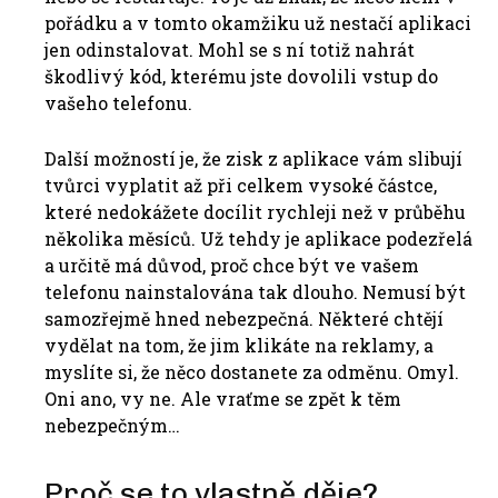
pořádku a v tomto okamžiku už nestačí aplikaci
jen odinstalovat. Mohl se s ní totiž nahrát
škodlivý kód, kterému jste dovolili vstup do
vašeho telefonu.
Další možností je, že zisk z aplikace vám slibují
tvůrci vyplatit až při celkem vysoké částce,
které nedokážete docílit rychleji než v průběhu
několika měsíců. Už tehdy je aplikace podezřelá
a určitě má důvod, proč chce být ve vašem
telefonu nainstalována tak dlouho. Nemusí být
samozřejmě hned nebezpečná. Některé chtějí
vydělat na tom, že jim klikáte na reklamy, a
myslíte si, že něco dostanete za odměnu. Omyl.
Oni ano, vy ne. Ale vraťme se zpět k těm
nebezpečným…
Proč se to vlastně děje?