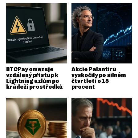
BTCPay omezuje
Akcie Palantiru
vzdálený přístup k
vyskočily po silném
Lightning uzlům po
čtvrtletí o 15
krádeži prostředků
procent