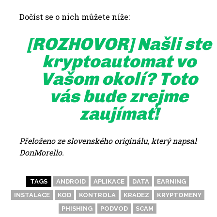
Dočíst se o nich můžete níže:
[ROZHOVOR] Našli ste
kryptoautomat vo
Vašom okolí? Toto
vás bude zrejme
zaujímať!
Přeloženo ze slovenského originálu, který napsal
DonMorello.
TAGS
ANDROID
APLIKACE
DATA
EARNING
INSTALACE
KOD
KONTROLA
KRADEZ
KRYPTOMENY
PHISHING
PODVOD
SCAM