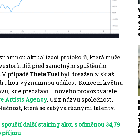
znamnou aktualizaci protokolů, která může
vestorů.
Již před samotným spuštěním
.
V případě
Theta Fuel
byl dosažen zisk až
 o druhou významnou událost.
Koncem května
rávu, kde představili nového provozovatele
ve Artists Agency
.
Už z názvu společnosti
olečnost, která se zabývá různými talenty.
spouští další staking akci s odměnou 34,79
o příjmu