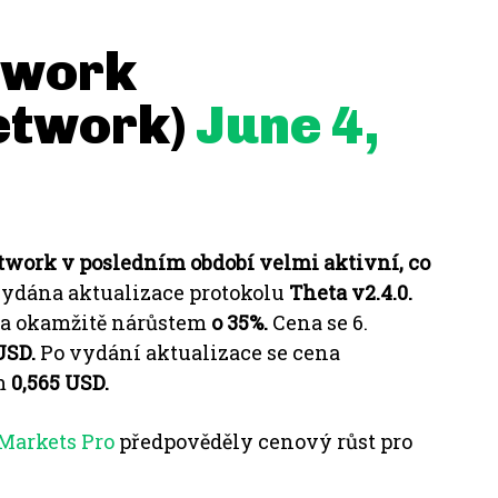
twork
etwork)
June 4,
etwork v posledním období velmi aktivní, co
 vydána aktualizace protokolu
Theta v2.4.0.
la okamžitě nárůstem
o 35%.
Cena se 6.
USD.
Po vydání aktualizace se cena
m
0,565 USD.
Markets Pro
předpověděly cenový růst pro