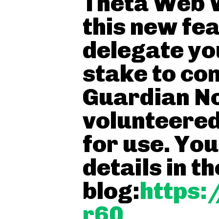
Theta Web W
this new fe
delegate yo
stake to co
Guardian No
volunteered
for use. You
details in t
blog:
https:
r60