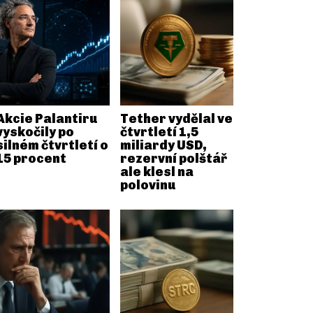
Akcie Palantiru
Tether vydělal ve
vyskočily po
čtvrtletí 1,5
silném čtvrtletí o
miliardy USD,
15 procent
rezervní polštář
ale klesl na
polovinu