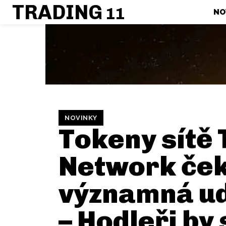
TRADING
11
NO
NOVINKY
Tokeny sítě
Network če
významná ud
– Hodleři by 