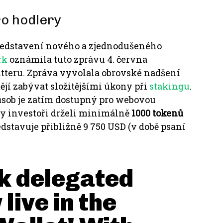
ro hodlery
představení nového a zjednodušeného
rk
oznámila tuto zprávu 4. června
tteru.
Zpráva vyvolala obrovské nadšení
ějí zabývat složitějšími úkony při
stakingu
.
ůsob je zatím dostupný pro webovou
y investoři drželi minimálně
1000 tokenů
edstavuje přibližně 9 750 USD (v době psaní
ck delegated
live in the