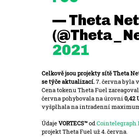
— Theta Ne
(@Theta_N
2021
Celkově jsou projekty sítě Theta N
se týče aktualizací.
7. června byla
Cena tokenu Theta Fuel zareagova
června pohybovala na úrovni
0,42 
vyšplhala na intradenní maximu
Údaje
VORTECS™
od
Cointelegraph 
projekt Theta Fuel už 4. června.