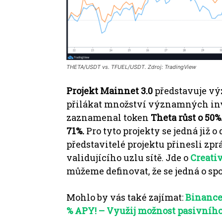
THETA/USDT vs. TFUEL/USDT. Zdroj: TradingView
Projekt Mainnet 3.0
představuje vý
přilákat množství významných in
zaznamenal token
Theta růst o 50%
71%.
Pro tyto projekty se jedná již
představitelé projektu přinesli zp
validujícího uzlu sítě.
Jde o
Creati
můžeme definovat, že se jedná o sp
Mohlo by vás také zajímat:
Binance 
% APY! – Využij možnost pasivníh