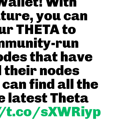
allet! With
ature, you can
ur THETA to
mmunity-run
des that have
 their nodes
 can find all the
he latest Theta
//t.co/sXWRiyp