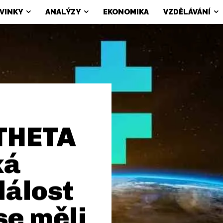
VINKY
ANALÝZY
EKONOMIKA
VZDĚLÁVÁNÍ
 THETA
ká
álost
se měli