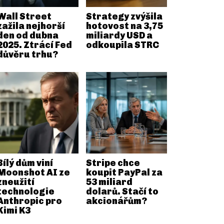
Wall Street
Strategy zvýšila
zažila nejhorší
hotovost na 3,75
den od dubna
miliardy USD a
2025. Ztrácí Fed
odkoupila STRC
důvěru trhu?
Bílý dům viní
Stripe chce
Moonshot AI ze
koupit PayPal za
zneužití
53 miliard
technologie
dolarů. Stačí to
Anthropic pro
akcionářům?
Kimi K3