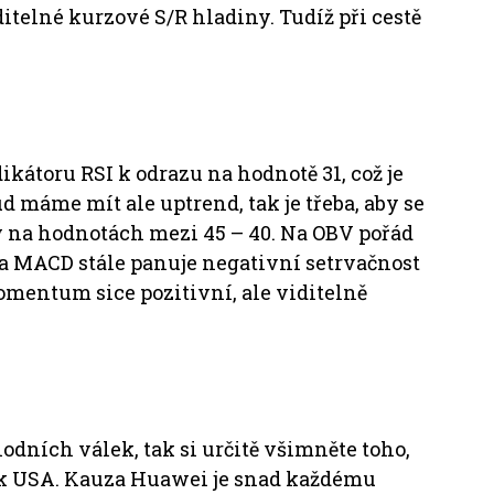
itelné kurzové S/R hladiny. Tudíž při cestě
kátoru RSI k odrazu na hodnotě 31, což je
d máme mít ale uptrend, tak je třeba, aby se
y na hodnotách mezi 45 – 40. Na OBV pořád
 Na MACD stále panuje negativní setrvačnost
 momentum sice pozitivní, ale viditelně
odních válek, tak si určitě všimněte toho,
 k USA. Kauza Huawei je snad každému