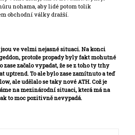
hůru nohama, aby lidé potom tolik
em obchodní války dražší.
jsou ve velmi nejasné situaci. Na konci
geddon, protože propady byly fakt mohutné
o zase začalo vypadat, že se z toho ty trhy
t uptrend. To ale bylo zase zamítnuto a teď
 low, ale udělalo se taky nové ATH. Což je
váme na mezinárodní situaci, která má na
tak to moc pozitivně nevypadá.