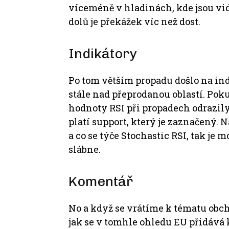
víceméně v hladinách, kde jsou vid
dolů je překážek víc než dost.
Indikátory
Po tom větším propadu došlo na indi
stále nad přeprodanou oblastí. Poku
hodnoty RSI při propadech odrazil
platí support, který je zaznačený.
a co se týče Stochastic RSI, tak je
slábne.
Komentář
No a když se vrátíme k tématu obch
jak se v tomhle ohledu EU přidává