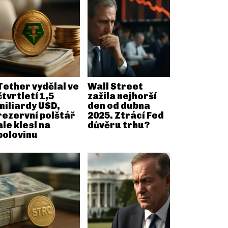
Tether vydělal ve
Wall Street
čtvrtletí 1,5
zažila nejhorší
miliardy USD,
den od dubna
rezervní polštář
2025. Ztrácí Fed
ale klesl na
důvěru trhu?
polovinu