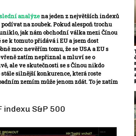
slední analýze
na jeden z největších indexů
mu podívat na zoubek. Pokud alespoň trochu
euniklo, jak nám obchodní válka mezi Čínou
ě se k tomuto přidává i EU a jsem dost
obně moc nevěřím tomu, že se USA a EU s
vřeně zatím nepřiznal a mluví se o
ě, ale ve skutečnosti se s Čínou nikdo
stále silnější konkurence, která roste
padním zemím může jenom zdát. To je zatím
TF indexu S&P 500