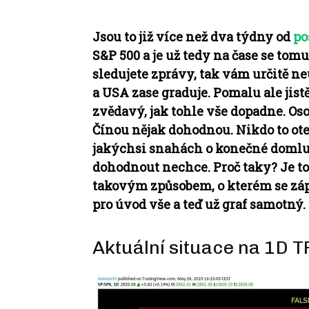
Jsou to již více než dva týdny od
po
S&P 500 a je už tedy na čase se to
sledujete zprávy, tak vám určitě n
a USA zase graduje. Pomalu ale jist
zvědavý, jak tohle vše dopadne. Os
Čínou nějak dohodnou. Nikdo to ote
jakýchsi snahách o konečné domluv
dohodnout nechce. Proč taky? Je to 
takovým způsobem, o kterém se zá
pro úvod vše a teď už graf samotný.
Aktuální situace na 1D 