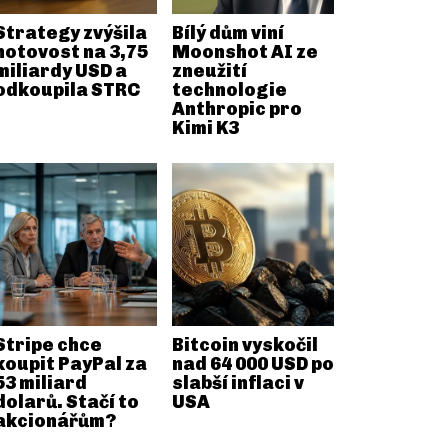
Strategy zvýšila
Bílý dům viní
hotovost na 3,75
Moonshot AI ze
miliardy USD a
zneužití
odkoupila STRC
technologie
Anthropic pro
Kimi K3
Stripe chce
Bitcoin vyskočil
koupit PayPal za
nad 64 000 USD po
53 miliard
slabší inflaci v
dolarů. Stačí to
USA
akcionářům?