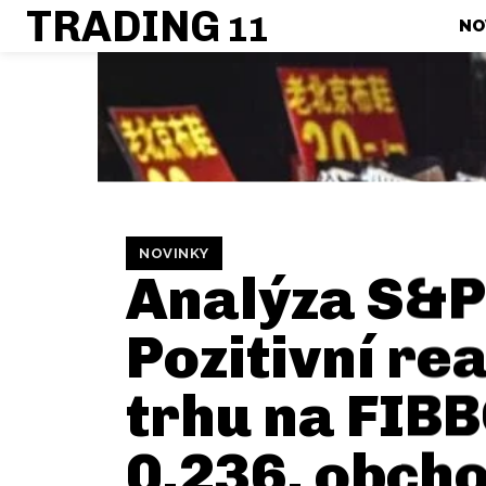
TRADING
11
NO
NOVINKY
Analýza S&P
Pozitivní re
trhu na FIB
0.236, obch