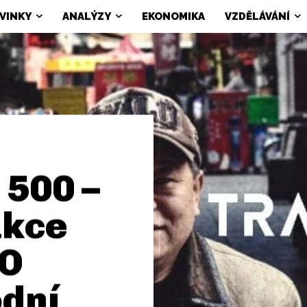
VINKY
ANALÝZY
EKONOMIKA
VZDĚLÁVÁNÍ
 500 –
akce
BO
odní