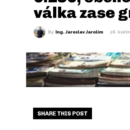
válka zase 
By
Ing. Jaroslav Jarolím
26. květ
SHARE THIS POST