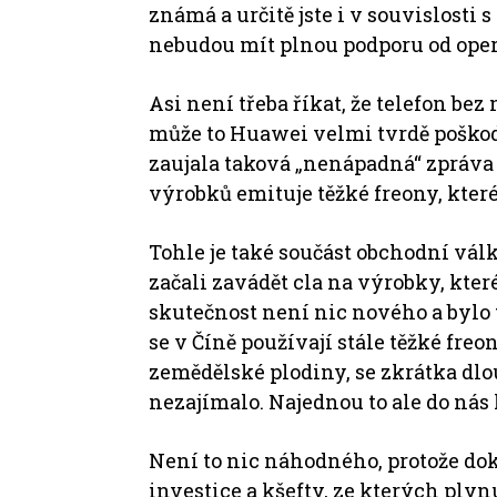
známá a určitě jste i v souvislosti
nebudou mít plnou podporu od ope
Asi není třeba říkat, že telefon be
může to Huawei velmi tvrdě poškodi
zaujala taková „nenápadná“ zpráva 
výrobků emituje těžké freony, kte
Tohle je také součást obchodní vál
začali zavádět cla na výrobky, které 
skutečnost není nic nového a bylo t
se v Číně používají stále těžké fre
zemědělské plodiny, se zkrátka dlo
nezajímalo. Najednou to ale do nás 
Není to nic náhodného, protože dok
investice a kšefty, ze kterých plyn