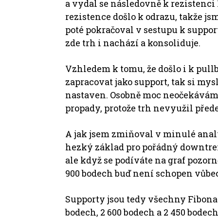
a vydal se následovně k rezistenci
rezistence došlo k odrazu, takže js
poté pokračoval v sestupu k support
zde trh i nachází a konsoliduje.
Vzhledem k tomu, že došlo i k pull
zapracovat jako support, tak si mys
nastaven. Osobně moc neočekávám, ž
propady, protože trh nevyužil přede
A jak jsem zmiňoval v minulé analý
hezký základ pro pořádný downtrend
ale když se podíváte na graf pozorně
900 bodech buď není schopen vůbec 
Supporty jsou tedy všechny Fibonac
bodech, 2 600 bodech a 2 450 bodech