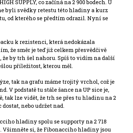
 HIGH SUPPLY, co začíná na 2 900 bodech. U
me byli svědky retestu této hladiny a kurz
u, od kterého se předtím odrazil. Nyní se
backu k rezistenci, která nedokázala
lím, že směr je teď již celkem přesvědčivě
e by trh šel nahoru. Spíš to vidím na další
šlou příležitost, kterou měl.
ze, tak na grafu máme trojitý vrchol, což je
. V podstatě tu stále šance na UP sice je,
, tak lze vidět, že trh se přes tu hladinu na 2
dostat, nebo udržet nad.
ciho hladiny spolu se supporty na 2 718
. Všimněte si, že Fibonacciho hladiny jsou