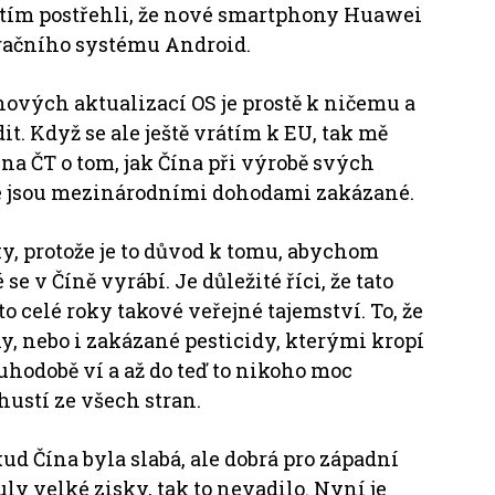
 s tím postřehli, že nové smartphony Huawei
račního systému Android.
z nových aktualizací OS je prostě k ničemu a
t. Když se ale ještě vrátím k EU, tak mě
na ČT o tom, jak Čína při výrobě svých
ré jsou mezinárodními dohodami zakázané.
ky, protože je to důvod k tomu, abychom
se v Číně vyrábí. Je důležité říci, že tato
o celé roky takové veřejné tajemství. To, že
ony, nebo i zakázané pesticidy, kterými kropí
uhodobě ví a až do teď to nikoho moc
hustí ze všech stran.
ud Čína byla slabá, ale dobrá pro západní
uly velké zisky, tak to nevadilo. Nyní je