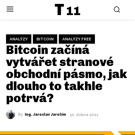
T
11
ANALÝZY
BITCOIN
ANALÝZY FREE
Bitcoin začíná
vytvářet stranové
obchodní pásmo, jak
dlouho to takhle
potrvá?
By
Ing. Jaroslav Jarolím
30. dubna 2021