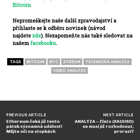
Bitcoin
Nepromeškejte naše další zpravodajství a
přihlaste se k odběru novinek (návod
najdete
zde
). Nezapomeňte nás také sledovat na
našem
facebooku
.
TAGS
BITCOIN
BTC
STREAM
TECHNICKÁ ANALÝZA
VIDEO ANALÝZA
PREVIOUS ARTICLE
NEXT ARTICLE
Ethereum čeká již tento
ANALÝZA – Zlato (XAUUSD)
pátek významná událost!
se musí již rozhodnout,
Mějte oči na stopkách
prorazí?