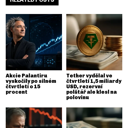
Akcie Palantiru
Tether vydělal ve
vyskočily po silném
čtvrtletí 1,5 miliardy
čtvrtletí o 15
USD, rezervní
procent
polštář ale klesl na
polovinu