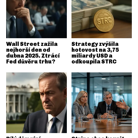
Wall Street zažila
Strategy zvýšila
nejhorší den od
hotovost na 3,75
dubna 2025. Ztrácí
miliardy USD a
Fed důvěru trhu?
odkoupila STRC