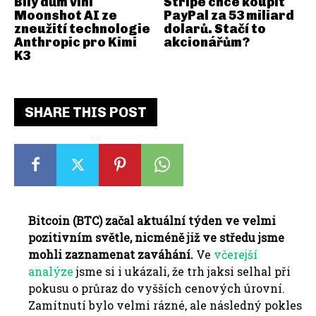
Bílý dům viní
Stripe chce koupit
Moonshot AI ze
PayPal za 53 miliard
zneužití technologie
dolarů. Stačí to
Anthropic pro Kimi
akcionářům?
K3
SHARE THIS POST
Bitcoin (BTC) začal aktuální týden ve velmi
pozitivním světle, nicméně již ve středu jsme
mohli zaznamenat zaváhání.
Ve
včerejší
analýze
jsme si i ukázali, že trh jaksi selhal při
pokusu o průraz do vyšších cenových úrovní.
Zamítnutí bylo velmi rázné, ale následný pokles