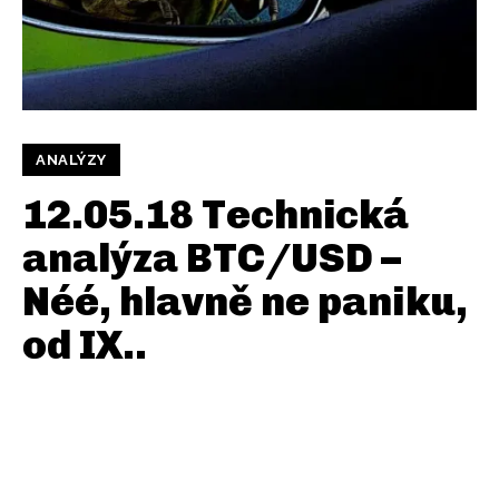
ANALÝZY
12.05.18 Technická
analýza BTC/USD –
Néé, hlavně ne paniku,
od IX..