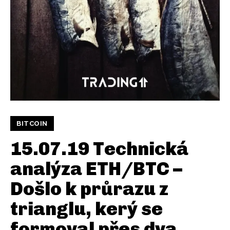
BITCOIN
15.07.19 Technická
analýza ETH/BTC –
Došlo k průrazu z
trianglu, kerý se
formoval přes dva