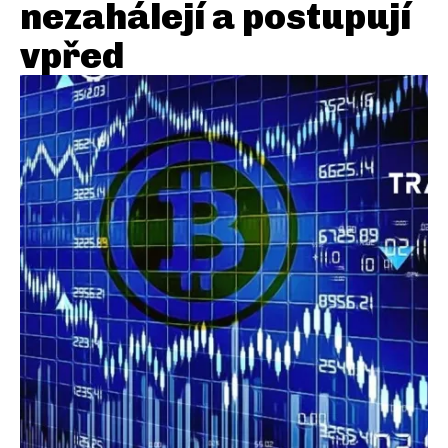
nezahálejí a postupují
vpřed