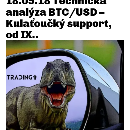
18.05.18 Technická
analýza BTC/USD –
Kulaťoučký support,
od IX..