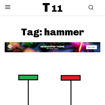
T
11
Tag:
hammer