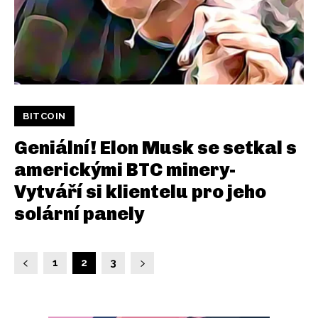
BITCOIN
Geniální! Elon Musk se setkal s
americkými BTC minery-
Vytváří si klientelu pro jeho
solární panely
1
2
3