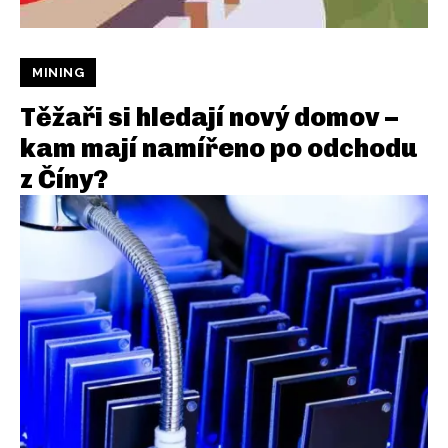
MINING
Těžaři si hledají nový domov –
kam mají namířeno po odchodu
z Číny?