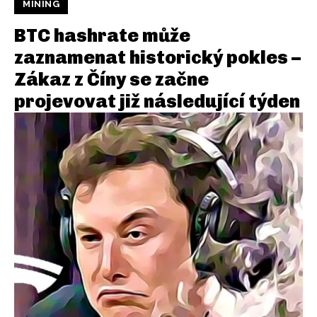
MINING
BTC hashrate může
zaznamenat historický pokles –
Zákaz z Číny se začne
projevovat již následující týden