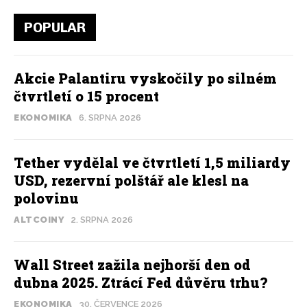
POPULAR
Akcie Palantiru vyskočily po silném
čtvrtletí o 15 procent
EKONOMIKA
6. SRPNA 2026
Tether vydělal ve čtvrtletí 1,5 miliardy
USD, rezervní polštář ale klesl na
polovinu
ALTCOINY
2. SRPNA 2026
Wall Street zažila nejhorší den od
dubna 2025. Ztrácí Fed důvěru trhu?
EKONOMIKA
30. ČERVENCE 2026