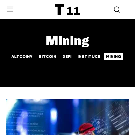
T
11
Mining
ALTCOINY
BITCOIN
DEFI
INSTITUCE
MINING