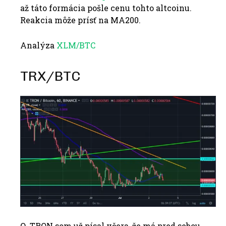
až táto formácia pošle cenu tohto altcoinu.
Reakcia môže prísť na MA200.
Analýza
XLM/BTC
TRX/BTC
O TRON som už písal včera, že má pred sebou