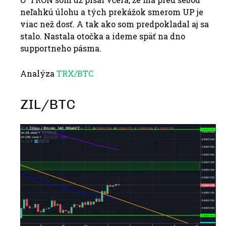
neľahkú úlohu a tých prekážok smerom UP je
viac než dosť. A tak ako som predpokladal aj sa
stalo. Nastala otočka a ideme späť na dno
supportneho pásma.
Analýza
TRX/BTC
ZIL/BTC