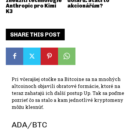
zneužití technologie
dolarů. Stačí to
Anthropic pro Kimi
akcionářům?
K3
SHARE THIS POST
Pri včerajšej otočke na Bitcoine sa na mnohých
altcoinoch objavili obratové formácie, ktoré na
teraz zahatajú ich ďalší postup Up. Tak sa poďme
pozrieť čo sa stalo a kam jednotlivé kryptomeny
môžu klesnúť.
ADA/BTC