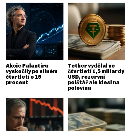
Akcie Palantiru
Tether vydělal ve
vyskočily po silném
čtvrtletí 1,5 miliardy
čtvrtletí o 15
USD, rezervní
procent
polštář ale klesl na
polovinu