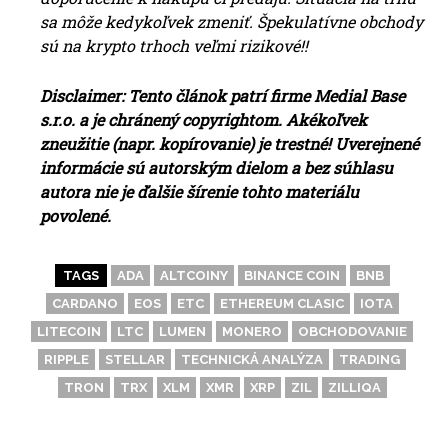
sa môže kedykoľvek zmeniť. Špekulatívne obchody
sú na krypto trhoch veľmi rizikové!!
Disclaimer: Tento článok patrí firme Medial Base
s.r.o. a je chránený copyrightom. Akékoľvek
zneužitie (napr. kopírovanie) je trestné! Uverejnené
informácie sú autorským dielom a bez súhlasu
autora nie je ďalšie šírenie tohto materiálu
povolené.
TAGS
ADA
ALTCOINY
BINANCE COIN
BNB
CARDANO
EOS
ETC
ETHEREUM CLASIC
IOTA
LITECOIN
LTC
LUMEN
MONERO
OBCHODOVANIE
RIPPLE
STELLAR
TECHNICKÁ ANALÝZA
TRADING
TRON
TRX
XLM
XMR
XRP
ZIL
ZILLIQA