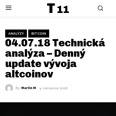
T
11
ANALÝZY
BITCOIN
04.07.18 Technická
analýza – Denný
update vývoja
altcoinov
By
Martin M
4. července 2018