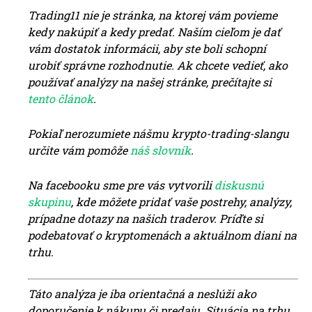
Trading11 nie je stránka, na ktorej vám
povieme
kedy nakúpiť a kedy predať. Naším cieľom je dať
vám dostatok informácii, aby ste boli schopní
urobiť správne rozhodnutie. Ak chcete vedieť, ako
používať analýzy na našej stránke, prečítajte si
tento článok
.
Pokiaľ nerozumiete nášmu krypto-trading-slangu
určite vám pomôže
náš slovn
ík
.
Na facebooku sme pre vás vytvorili
diskusnú
skupinu
, kde môžete pridať vaše postrehy, analýzy,
prípadne dotazy na našich traderov. Príďte si
podebatovať o kryptomenách a aktuálnom diani na
trhu.
Táto analýza je iba orientačná a neslúži ako
doporučenie k nákupu či predaju. Situácia na trhu