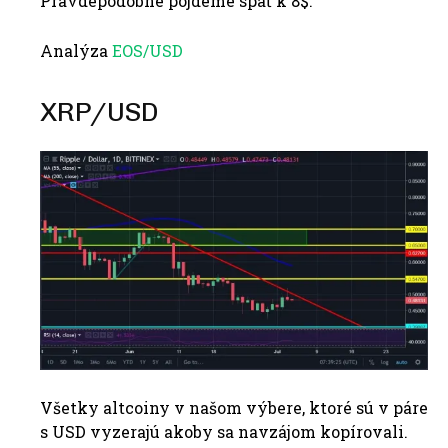
Pravdepodobne pôjdeme späť k 8$.
Analýza
EOS/USD
XRP/USD
Všetky altcoiny v našom výbere, ktoré sú v páre
s USD vyzerajú akoby sa navzájom kopírovali.