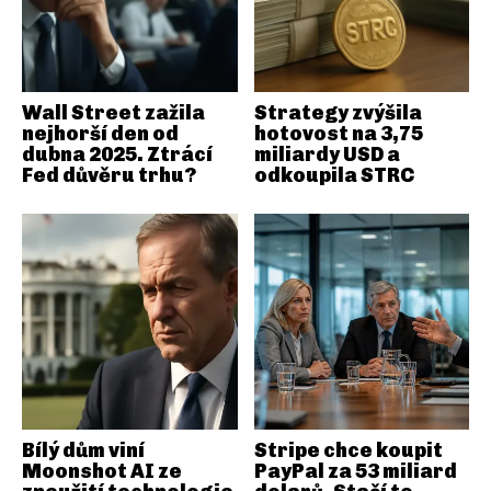
Wall Street zažila
Strategy zvýšila
nejhorší den od
hotovost na 3,75
dubna 2025. Ztrácí
miliardy USD a
Fed důvěru trhu?
odkoupila STRC
Bílý dům viní
Stripe chce koupit
Moonshot AI ze
PayPal za 53 miliard