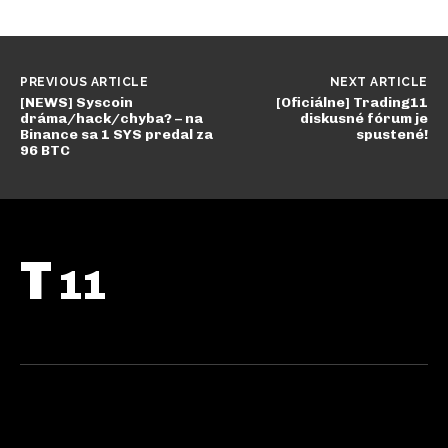
PREVIOUS ARTICLE
NEXT ARTICLE
[NEWS] Syscoin
[Oficiálne] Trading11
dráma/hack/chyba? – na
diskusné fórum je
Binance sa 1 SYS predal za
spustené!
96 BTC
T
11