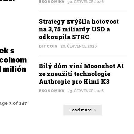
EKONOMIKA
30. ČERVENCE 2026
Strategy zvýšila hotovost
na 3,75 miliardy USD a
odkoupila STRC
BITCOIN
28. ČERVENCE 2026
ek s
tcoinom
Bílý dům viní Moonshot AI
 milión
ze zneužití technologie
Anthropic pro Kimi K3
EKONOMIKA
23. ČERVENCE 2026
age 3 of 147
Load more