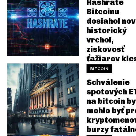
Hashrate
Bitcoinu
dosiahol nov
historický
vrchol,
ziskovosť
ťažiarov kle
BITCOIN
Schválenie
spotových E
na bitcoin by
mohlo byť pr
kryptomeno
burzy fatáln