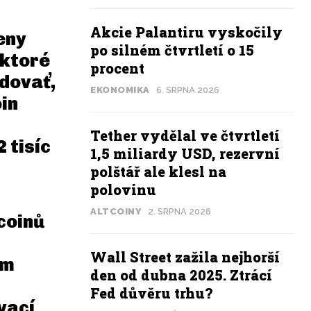
Akcie Palantiru vyskočily
eny
po silném čtvrtletí o 15
 ktoré
procent
dovať,
EKONOMIKA
6. SRPNA 2026
in
Tether vydělal ve čtvrtletí
 tisíc
1,5 miliardy USD, rezervní
polštář ale klesl na
polovinu
ALTCOINY
2. SRPNA 2026
coinů
Wall Street zažila nejhorší
ům
den od dubna 2025. Ztrácí
Fed důvěru trhu?
vací