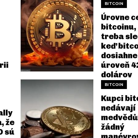
BITCOIN
Úrovne c
bitcoinu,
treba sle
keď bitco
dosiahne
rii
úroveň 42
dolárov
BITCOIN
Kupci bit
nedávají
ally
medvěd
, že
žádný
O sú
manévro