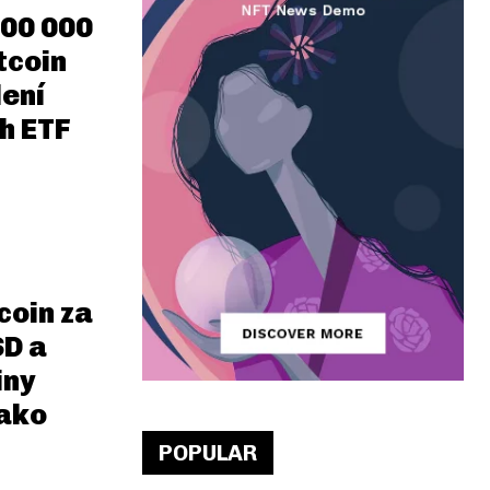
100 000
tcoin
lení
h ETF
coin za
SD a
iny
 ako
POPULAR