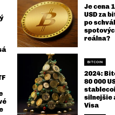
Je cena 
USD za bi
ý
po schvá
spotovýc
reálna?
sá
BITCOIN
2024: Bit
TF
80 000 U
stableco
e
silnejšie
vé
Visa
e