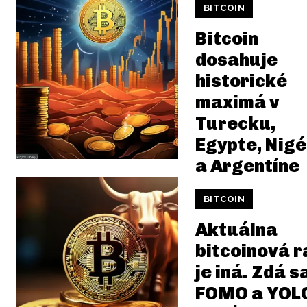
BITCOIN
Bitcoin
dosahuje
historické
maximá v
Turecku,
Egypte, Nigé
a Argentíne
BITCOIN
Aktuálna
bitcoinová r
je iná. Zdá sa
FOMO a YOL