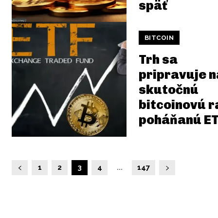
späť
BITCOIN
Trh sa
pripravuje n
skutočnú
bitcoinovú r
poháňanú E
1
2
3
4
...
147