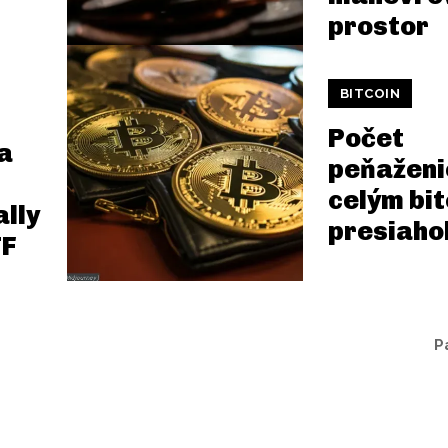
prostor
BITCOIN
Počet
a
peňaženi
celým bi
ally
presiahol
TF
P