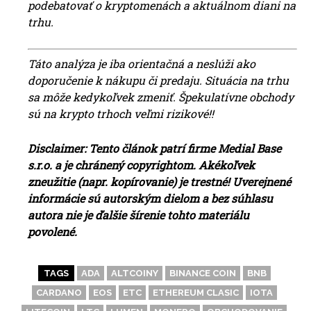
podebatovať o kryptomenách a aktuálnom diani na
trhu.
Táto analýza je iba orientačná a neslúži ako
doporučenie k nákupu či predaju. Situácia na trhu
sa môže kedykoľvek zmeniť. Špekulatívne obchody
sú na krypto trhoch veľmi rizikové!!
Disclaimer: Tento článok patrí firme Medial Base
s.r.o. a je chránený copyrightom. Akékoľvek
zneužitie (napr. kopírovanie) je trestné! Uverejnené
informácie sú autorským dielom a bez súhlasu
autora nie je ďalšie šírenie tohto materiálu
povolené.
TAGS
ADA
ALTCOINY
BINANCE COIN
BNB
CARDANO
EOS
ETC
ETHEREUM CLASIC
IOTA