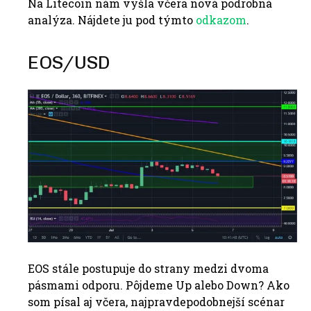
Na Litecoin nám vyšla včera nová podrobná
analýza. Nájdete ju pod týmto
odkazom
.
EOS/USD
EOS stále postupuje do strany medzi dvoma
pásmami odporu. Pôjdeme Up alebo Down? Ako
som písal aj včera, najpravdepodobnejší scénar