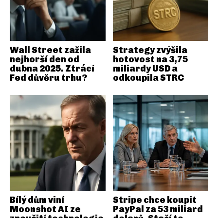
Wall Street zažila
Strategy zvýšila
nejhorší den od
hotovost na 3,75
dubna 2025. Ztrácí
miliardy USD a
Fed důvěru trhu?
odkoupila STRC
Bílý dům viní
Stripe chce koupit
Moonshot AI ze
PayPal za 53 miliard