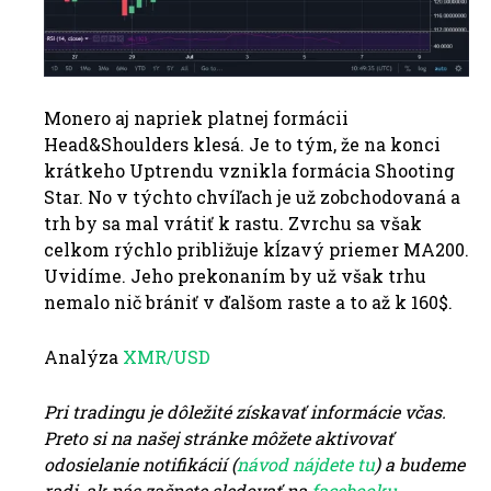
Monero aj napriek platnej formácii
Head&Shoulders klesá. Je to tým, že na konci
krátkeho Uptrendu vznikla formácia Shooting
Star. No v týchto chvíľach je už zobchodovaná a
trh by sa mal vrátiť k rastu. Zvrchu sa však
celkom rýchlo približuje kĺzavý priemer MA200.
Uvidíme. Jeho prekonaním by už však trhu
nemalo nič brániť v ďalšom raste a to až k 160$.
Analýza
XMR/USD
Pri tradingu je dôležité získavať informácie včas.
Preto si na našej stránke môžete aktivovať
odosielanie notifikácií (
návod nájdete tu
) a budeme
radi, ak nás začnete sledovať na
facebooku
.