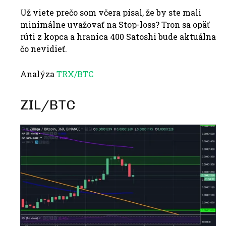
Už viete prečo som včera písal, že by ste mali
minimálne uvažovať na Stop-loss? Tron sa opäť
rúti z kopca a hranica 400 Satoshi bude aktuálna
čo nevidieť.
Analýza
TRX/BTC
ZIL/BTC