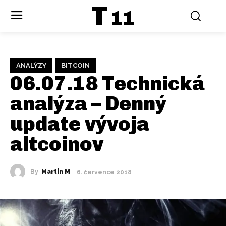
T
11
ANALÝZY
BITCOIN
06.07.18 Technická
analýza – Denný
update vývoja
altcoinov
By
Martin M
6. července 2018