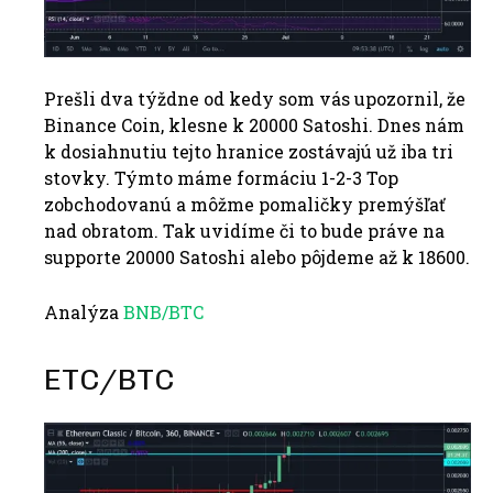
Prešli dva týždne od kedy som vás upozornil, že
Binance Coin, klesne k 20000 Satoshi. Dnes nám
k dosiahnutiu tejto hranice zostávajú už iba tri
stovky. Týmto máme formáciu 1-2-3 Top
zobchodovanú a môžme pomaličky premýšľať
nad obratom. Tak uvidíme či to bude práve na
supporte 20000 Satoshi alebo pôjdeme až k 18600.
Analýza
BNB/BTC
ETC/BTC