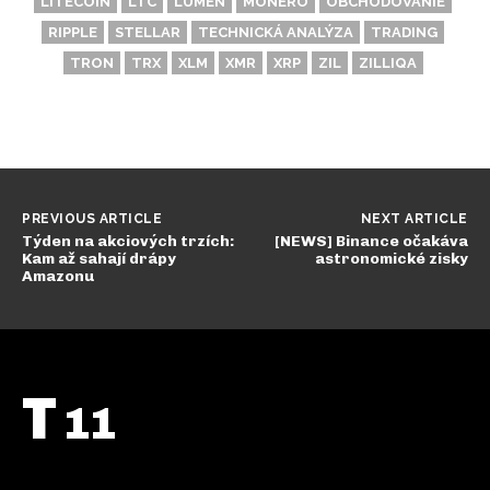
LITECOIN
LTC
LUMEN
MONERO
OBCHODOVANIE
RIPPLE
STELLAR
TECHNICKÁ ANALÝZA
TRADING
TRON
TRX
XLM
XMR
XRP
ZIL
ZILLIQA
PREVIOUS ARTICLE
NEXT ARTICLE
Týden na akciových trzích:
[NEWS] Binance očakáva
Kam až sahají drápy
astronomické zisky
Amazonu
T
11