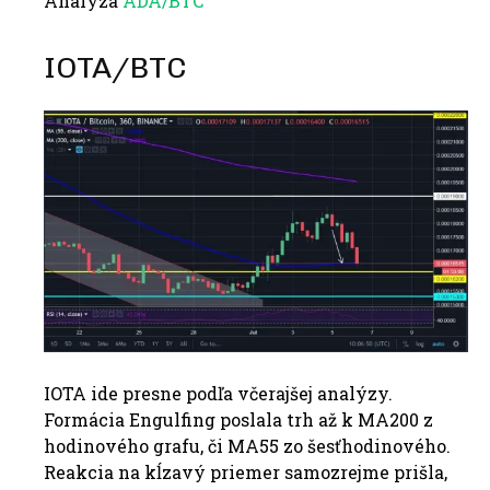
Analýza
ADA/BTC
IOTA/BTC
IOTA ide presne podľa včerajšej analýzy.
Formácia Engulfing poslala trh až k MA200 z
hodinového grafu, či MA55 zo šesťhodinového.
Reakcia na kĺzavý priemer samozrejme prišla,