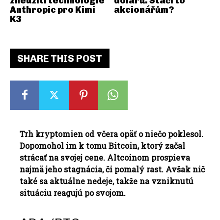
zneužití technologie
dolarů. Stačí to
Anthropic pro Kimi
akcionářům?
K3
SHARE THIS POST
Trh kryptomien od včera opäť o niečo poklesol.
Dopomohol im k tomu Bitcoin, ktorý začal
strácať na svojej cene. Altcoinom prospieva
najmä jeho stagnácia, či pomalý rast. Avšak nič
také sa aktuálne nedeje, takže na vzniknutú
situáciu reagujú po svojom.