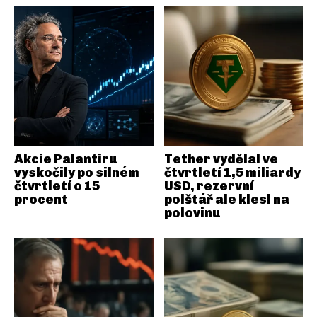
Akcie Palantiru
Tether vydělal ve
vyskočily po silném
čtvrtletí 1,5 miliardy
čtvrtletí o 15
USD, rezervní
procent
polštář ale klesl na
polovinu