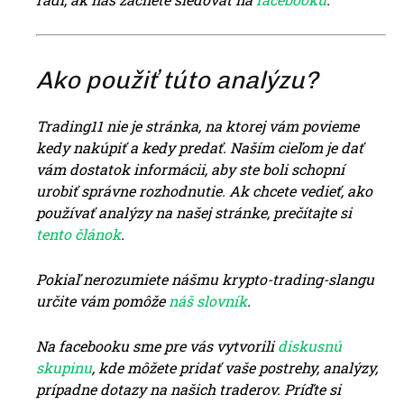
Ako použiť túto analýzu?
Trading11 nie je stránka, na ktorej vám
povieme
kedy nakúpiť a kedy predať. Naším cieľom je dať
vám dostatok informácii, aby ste boli schopní
urobiť správne rozhodnutie. Ak chcete vedieť, ako
používať analýzy na našej stránke, prečítajte si
tento článok
.
Pokiaľ nerozumiete nášmu krypto-trading-slangu
určite vám pomôže
náš slovn
ík
.
Na facebooku sme pre vás vytvorili
diskusnú
skupinu
, kde môžete pridať vaše pos
trehy, analýzy,
prípadne dotazy na našich traderov. Príďte si