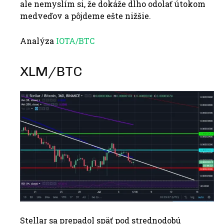
ale nemyslím si, že dokáže dlho odolať útokom
medveďov a pôjdeme ešte nižšie.
Analýza
IOTA/BTC
XLM/BTC
Stellar sa prepadol späť pod strednodobú